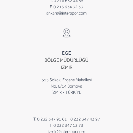
T. 0 216 632 44 55
F. 0 216 634 32 33
ankara@interspor.com
EGE
BÖLGE MÜDÜRLÜĞÜ
İZMİR
555 Sokak, Ergene Mahallesi
No. 6/14 Bornova
İZMİR - TÜRKİYE
T. 0 232 347 91 61 -
0 232 347 43 97
F. 0 232 347 13 73
izmir@interspor.com