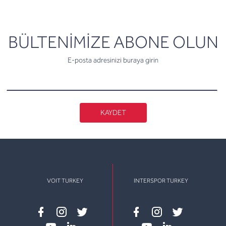
newsletter
BÜLTENİMİZE ABONE OLUN
E-posta adresinizi buraya girin
KAYDET
VOIT TURKEY
INTERSPOR TURKEY
Facebook
instagram
twitter
Facebook
instagram
twitter