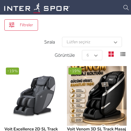
Logo
Filtreler
Sırala
view
v
Görüntüle
-19%
-19%
Voit Excellence 2D SL Track
Voit Venom 3D SL Track Masaj