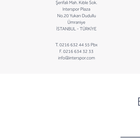
Şerifali Mah. Kıble Sok.
Interspor Plaza
No.20 Yukarı Dudullu
Ümraniye
İSTANBUL - TÜRKİYE
T. 0216 632 44 55 Pbx
F. 0216 634 32 33
info@interspor.com