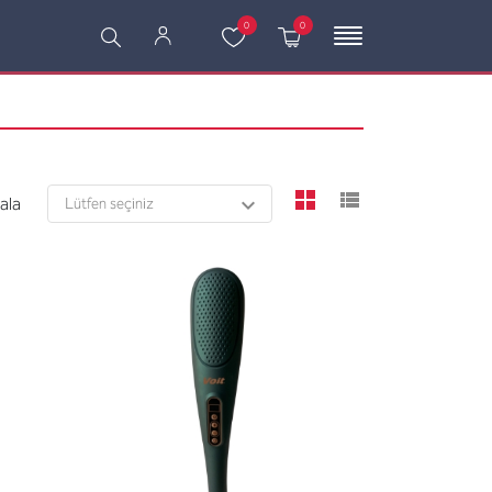
0
0
viewmode grid
viewmode l
rala