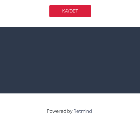
KAYDET
e
kedin
Powered by
Retmind