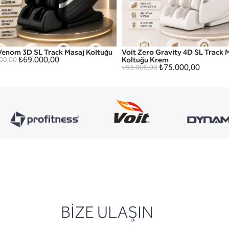
Venom 3D SL Track Masaj Koltuğu
Voit Zero Gravity 4D SL Track 
HIZLI GÖRÜNÜM
HIZLI GÖRÜNÜM
₺69.000,00
Koltuğu Krem
00,00
₺75.000,00
₺95.000,00
BİZE ULAŞIN