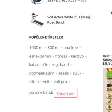
1837 DENGE ALETİ - Voit
Voit Active White Plus Masajlı
Koşu Bandı
POPÜLER ETIKETLER
1000 ml
-
800 ml
-
bpa free
-
esnek zemin
-
fitness
-
kardiyo
-
Voit 
Kolay
₺9.9
katlanabi̇li̇r
-
koşu bandi
-
otomati̇k eği̇m
-
sessiz
-
suluk
-
-1
tritan
-
voi̇t
-
voi̇t pro
-
yürüme bandı
Hepsini gör