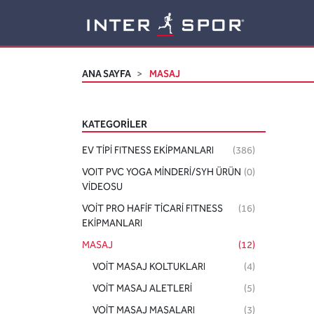
Logo
ANA SAYFA
MASAJ
KATEGORILER
EV TİPİ FITNESS EKİPMANLARI
(386)
VOIT PVC YOGA MİNDERİ/SYH ÜRÜN
(0)
VİDEOSU
VOİT PRO HAFİF TİCARİ FITNESS
(16)
EKİPMANLARI
MASAJ
(12)
VOİT MASAJ KOLTUKLARI
(4)
VOİT MASAJ ALETLERİ
(5)
VOİT MASAJ MASALARI
(3)