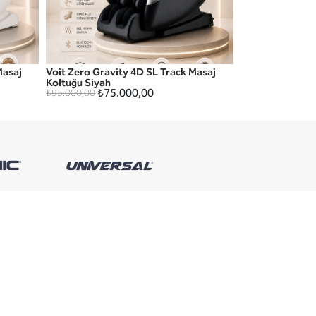
Masaj
Voit Zero Gravity 4D SL Track Masaj
HIZLI GÖRÜNÜM
Koltuğu Siyah
₺75.000,00
₺95.000,00