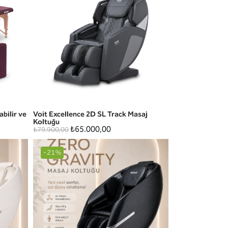
bilir ve
Voit Excellence 2D SL Track Masaj
HIZLI GÖRÜNÜM
Koltuğu
₺65.000,00
₺79.900,00
-21%