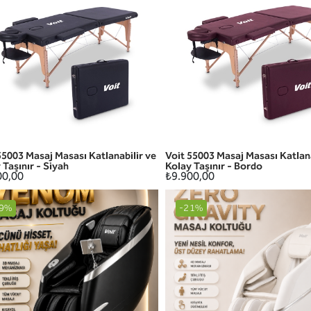
55003 Masaj Masası Katlanabilir ve
Voit 55003 Masaj Masası Katlana
HIZLI GÖRÜNÜM
HIZLI GÖRÜNÜM
 Taşınır - Siyah
Kolay Taşınır - Bordo
00,00
₺9.900,00
9%
-21%