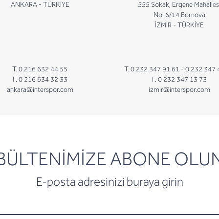
ANKARA - TÜRKİYE
555 Sokak, Ergene Mahalles
No. 6/14 Bornova
İZMİR - TÜRKİYE
T. 0 216 632 44 55
T. 0 232 347 91 61 -
0 232 347 
F. 0 216 634 32 33
F. 0 232 347 13 73
ankara@interspor.com
izmir@interspor.com
newsletter
BÜLTENİMİZE ABONE OLU
E-posta adresinizi buraya girin