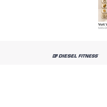
Voit 
₺85.0