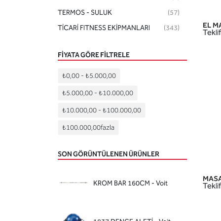
TERMOS - SULUK
(57)
EL MA
TİCARİ FITNESS EKİPMANLARI
(343)
Teklif
FIYATA GÖRE FILTRELE
₺0,00
-
₺5.000,00
₺5.000,00
-
₺10.000,00
₺10.000,00
-
₺100.000,00
₺100.000,00
fazla
SON GÖRÜNTÜLENEN ÜRÜNLER
MASA
KROM BAR 160CM - Voit
Teklif