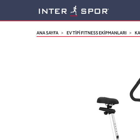
Logo
ANA SAYFA
EV TİPİ FITNESS EKİPMANLARI
K