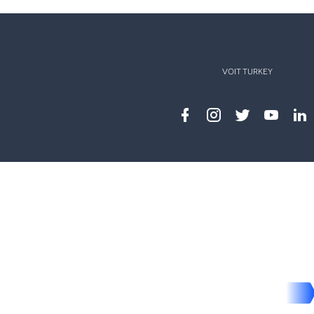
VOIT TURKEY
Facebook
instagram
twitter
youtub
lin