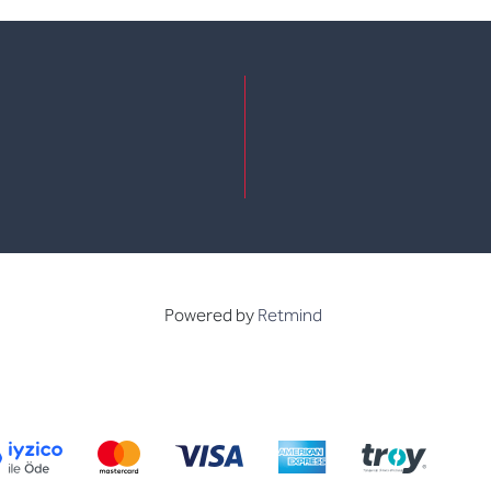
e
kedin
Powered by
Retmind