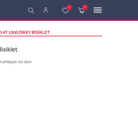
0
0
O AT 1000 DIKEY BISIKLET
isiklet
orumlayan siz olun