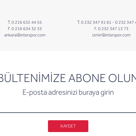
T. 0 216 632 44 55
T. 0 232 347 91 61 -
0 232 347 
F. 0 216 634 32 33
F. 0 232 347 13 73
ankara@interspor.com
izmir@interspor.com
newsletter
BÜLTENİMİZE ABONE OLU
E-posta adresinizi buraya girin
KAYDET