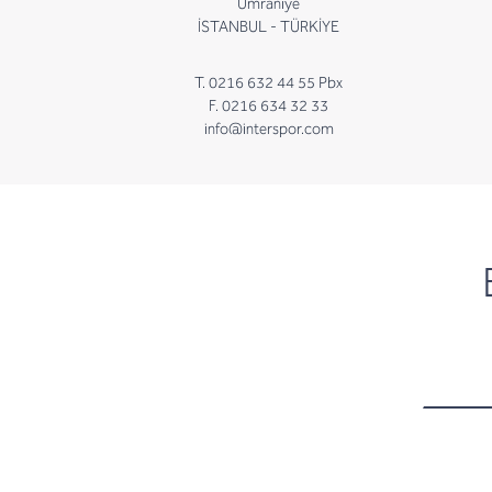
Ümraniye
İSTANBUL - TÜRKİYE
T. 0216 632 44 55 Pbx
F. 0216 634 32 33
info@interspor.com