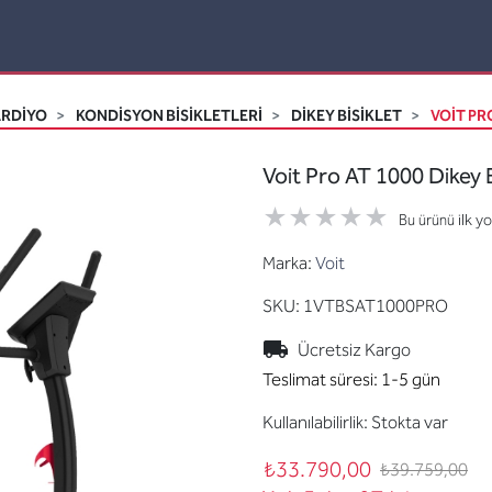
ARDİYO
KONDISYON BISIKLETLERI
DIKEY BISIKLET
VOIT PR
Voit Pro AT 1000 Dikey B
Bu ürünü ilk y
Marka:
Voit
SKU:
1VTBSAT1000PRO
Ücretsiz Kargo
Teslimat süresi:
1-5 gün
Kullanılabilirlik:
Stokta var
₺33.790,00
₺39.759,00