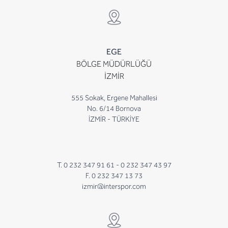
EGE
BÖLGE MÜDÜRLÜĞÜ
İZMİR
555 Sokak, Ergene Mahallesi
No. 6/14 Bornova
İZMİR - TÜRKİYE
T. 0 232 347 91 61 -
0 232 347 43 97
F. 0 232 347 13 73
izmir@interspor.com