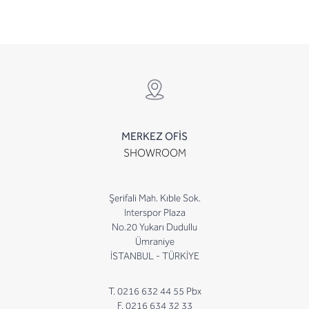
MERKEZ OFİS
SHOWROOM
Şerifali Mah. Kıble Sok.
Interspor Plaza
No.20 Yukarı Dudullu
Ümraniye
İSTANBUL - TÜRKİYE
T. 0216 632 44 55 Pbx
F. 0216 634 32 33