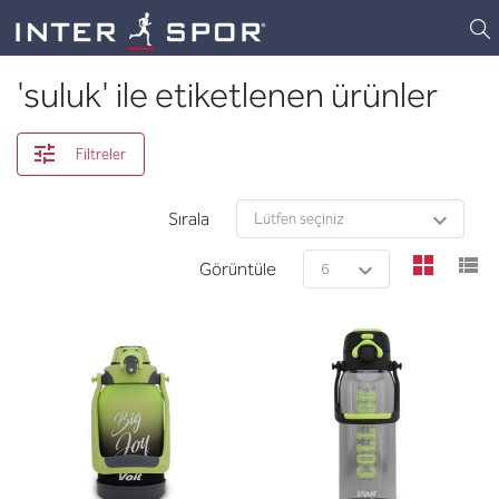
Logo
'suluk' ile etiketlenen ürünler
Filtreler
Sırala
view
v
Görüntüle