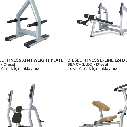
EL FITNESS XH41 WEIGHT PLATE
DIESEL FITNESS E-LINE 124 D
HIZLI GÖRÜNÜM
HIZLI GÖRÜNÜM
- Diesel
BENCH(LUX) - Diesel
 Almak İçin Tıklayınız
Teklif Almak İçin Tıklayınız