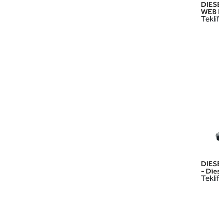
DIES
WEB 
Teklif
DIES
- Die
Teklif