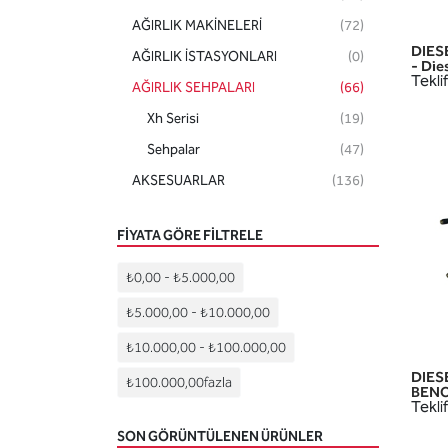
AĞIRLIK MAKİNELERİ
(72)
DIES
AĞIRLIK İSTASYONLARI
(0)
- Die
Teklif
AĞIRLIK SEHPALARI
(66)
Xh Serisi
(19)
Sehpalar
(47)
AKSESUARLAR
(136)
FIYATA GÖRE FILTRELE
₺0,00
-
₺5.000,00
₺5.000,00
-
₺10.000,00
₺10.000,00
-
₺100.000,00
DIES
₺100.000,00
fazla
BENCH
Teklif
SON GÖRÜNTÜLENEN ÜRÜNLER