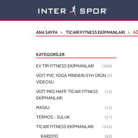
Logo
ANA SAYFA
TİCARİ FITNESS EKİPMANLARI
AĞ
KATEGORILER
EV TİPİ FITNESS EKİPMANLARI
(386)
VOIT PVC YOGA MİNDERİ/SYH ÜRÜN
(0)
VİDEOSU
VOİT PRO HAFİF TİCARİ FITNESS
(16)
EKİPMANLARI
MASAJ
(12)
TERMOS - SULUK
(57)
TİCARİ FITNESS EKİPMANLARI
(343)
KARDİYO
(69)