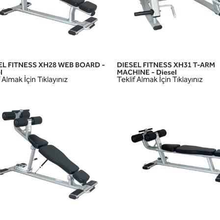
EL FITNESS XH28 WEB BOARD -
DIESEL FITNESS XH31 T-ARM
HIZLI GÖRÜNÜM
HIZLI GÖRÜNÜM
l
MACHINE - Diesel
 Almak İçin Tıklayınız
Teklif Almak İçin Tıklayınız