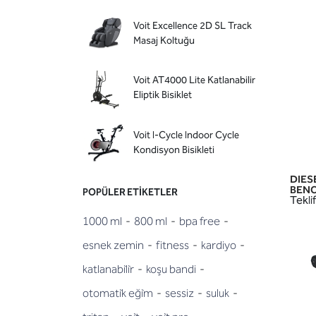
Voit Excellence 2D SL Track
Masaj Koltuğu
Voit AT4000 Lite Katlanabilir
Eliptik Bisiklet
Voit I-Cycle Indoor Cycle
Kondisyon Bisikleti
DIES
BENCH
POPÜLER ETIKETLER
Teklif
1000 ml
-
800 ml
-
bpa free
-
esnek zemin
-
fitness
-
kardiyo
-
katlanabi̇li̇r
-
koşu bandi
-
otomati̇k eği̇m
-
sessiz
-
suluk
-