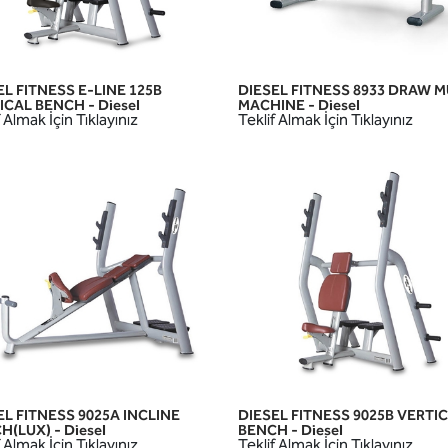
EL FITNESS E-LINE 125B
DIESEL FITNESS 8933 DRAW 
HIZLI GÖRÜNÜM
HIZLI GÖRÜNÜM
ICAL BENCH - Diesel
MACHINE - Diesel
 Almak İçin Tıklayınız
Teklif Almak İçin Tıklayınız
EL FITNESS 9025A INCLINE
DIESEL FITNESS 9025B VERTI
HIZLI GÖRÜNÜM
HIZLI GÖRÜNÜM
H(LUX) - Diesel
BENCH - Diesel
 Almak İçin Tıklayınız
Teklif Almak İçin Tıklayınız