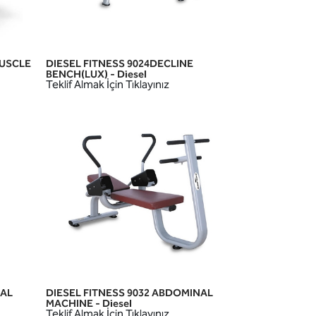
MUSCLE
DIESEL FITNESS 9024DECLINE
HIZLI GÖRÜNÜM
BENCH(LUX) - Diesel
Teklif Almak İçin Tıklayınız
CAL
DIESEL FITNESS 9032 ABDOMINAL
HIZLI GÖRÜNÜM
MACHINE - Diesel
Teklif Almak İçin Tıklayınız