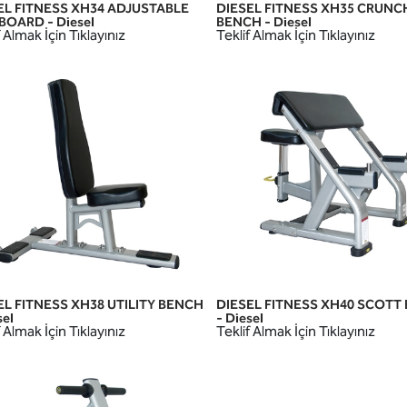
EL FITNESS XH34 ADJUSTABLE
DIESEL FITNESS XH35 CRUNC
HIZLI GÖRÜNÜM
HIZLI GÖRÜNÜM
BOARD - Diesel
BENCH - Diesel
 Almak İçin Tıklayınız
Teklif Almak İçin Tıklayınız
EL FITNESS XH38 UTILITY BENCH
DIESEL FITNESS XH40 SCOTT
HIZLI GÖRÜNÜM
HIZLI GÖRÜNÜM
sel
- Diesel
 Almak İçin Tıklayınız
Teklif Almak İçin Tıklayınız