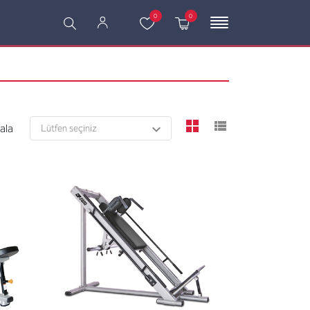
0
0
viewmode grid
viewmode l
rala