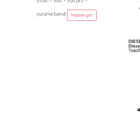
tritan
-
voi̇t
-
voi̇t pro
-
yürüme bandı
Hepsini gör
DIES
Diese
Teklif