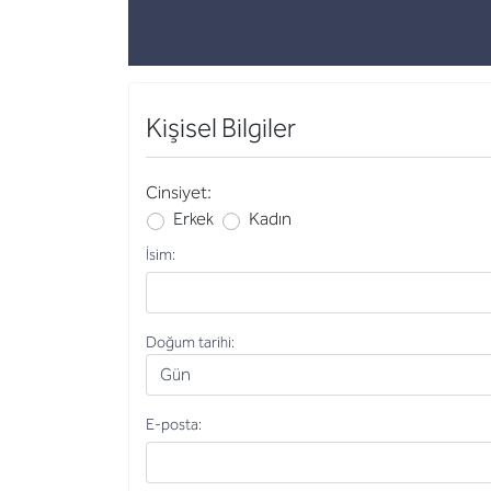
Kişisel Bilgiler
Cinsiyet:
Erkek
Kadın
Cinsiyet
İsim
İsim:
Doğum tarihi:
Doğum tarihi
E-posta:
E-posta