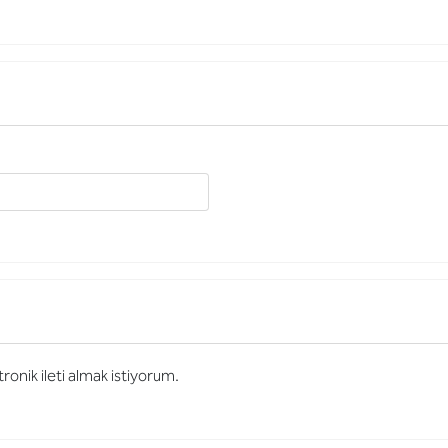
onik ileti almak istiyorum.
Kampanyalardan haberdar olmak için elek