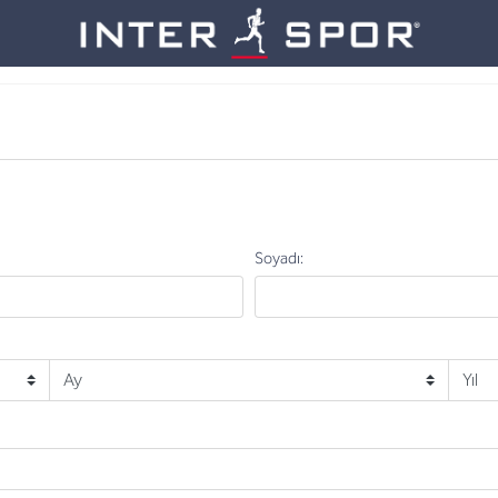
Logo
Soyadı
Soyadı: