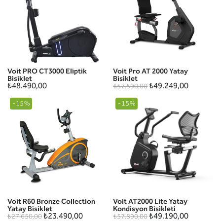
Voit PRO CT3000 Eliptik
Voit Pro AT 2000 Yatay
Bisiklet
Bisiklet
₺48.490,00
₺49.249,00
₺57.590,00
-15%
-15%
Voit R60 Bronze Collection
Voit AT2000 Lite Yatay
Yatay Bisiklet
Kondisyon Bisikleti
₺23.490,00
₺49.190,00
₺27.650,00
₺57.890,00