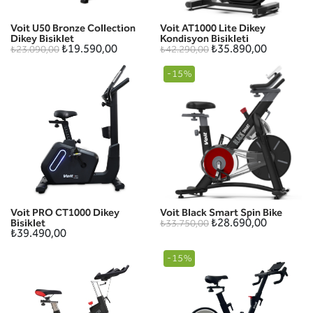
Voit U50 Bronze Collection
Voit AT1000 Lite Dikey
Dikey Bisiklet
Kondisyon Bisikleti
₺19.590,00
₺35.890,00
₺23.090,00
₺42.290,00
-15%
Voit PRO CT1000 Dikey
Voit Black Smart Spin Bike
₺28.690,00
Bisiklet
₺33.750,00
₺39.490,00
-15%