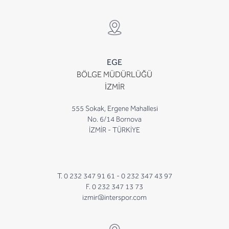
EGE
BÖLGE MÜDÜRLÜĞÜ
İZMİR
555 Sokak, Ergene Mahallesi
No. 6/14 Bornova
İZMİR - TÜRKİYE
T. 0 232 347 91 61 -
0 232 347 43 97
F. 0 232 347 13 73
izmir@interspor.com