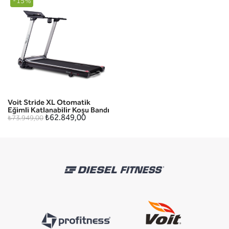
-15%
Voit Stride XL Otomatik
Eğimli Katlanabilir Koşu Bandı
₺62.849,00
₺73.949,00