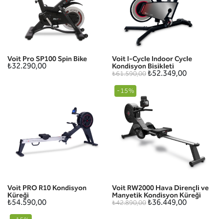
Voit Pro SP100 Spin Bike
Voit I-Cycle Indoor Cycle
₺32.290,00
Kondisyon Bisikleti
₺52.349,00
₺61.590,00
-15%
Voit PRO R10 Kondisyon
Voit RW2000 Hava Dirençli ve
Küreği
Manyetik Kondisyon Küreği
₺54.590,00
₺36.449,00
₺42.890,00