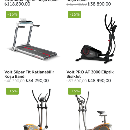
₺118.890,00
₺38.890,00
₺45.749,00
-15%
-15%
Voit Süper Fit Katlanabilir
Voit PRO AT 3000 Eliptik
Koşu Bandı
Bisiklet
₺34.290,00
₺48.990,00
₺40.390,00
₺57.690,00
-15%
-15%