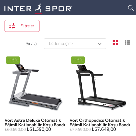
Logo
Filtreler
view
v
Sırala
-15%
-15%
Voit Astra Deluxe Otomatik
Voit Orthopedics Otomatik
Eğimli Katlanabilir Koşu Bandı
Eğimli Katlanabilir Koşu Bandı
₺51.590,00
₺67.649,00
₺60.690,00
₺79.590,00