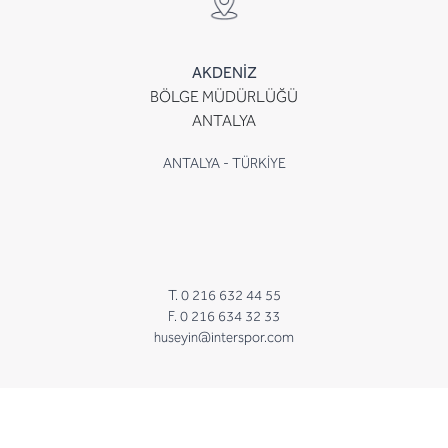
AKDENİZ
BÖLGE MÜDÜRLÜĞÜ
ANTALYA
ANTALYA - TÜRKİYE
T. 0 216 632 44 55
F. 0 216 634 32 33
huseyin@interspor.com