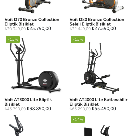
Voit D70 Bronze Collection
Voit D80 Bronze Collection
Eliptik Bisiklet
Seleli Eliptik Bisiklet
₺25.790,00
₺27.590,00
₺30.349,00
₺32.449,00
-15%
-15%
Voit AT3000 Lite Eliptik
Voit AT4000 Lite Katlanabilir
Bisiklet
Eliptik Bisiklet
₺38.890,00
₺55.490,00
₺45.790,00
₺65.290,00
-14%