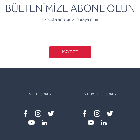
newsletter
BÜLTENİMİZE ABONE OLUN
E-posta adresinizi buraya girin
KAYDET
VOIT TURKEY
INTERSPOR TURKEY
Facebook
instagram
twitter
Facebook
instagram
twitter
youtube
linkedin
youtube
linkedin