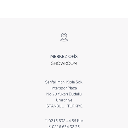
MERKEZ OFİS
SHOWROOM
Şerifali Mah. Kıble Sok.
Interspor Plaza
No.20 Yukarı Dudullu
Ümraniye
İSTANBUL - TÜRKİYE
T. 0216 632 44 55 Pbx
F. 0216 634 32 33