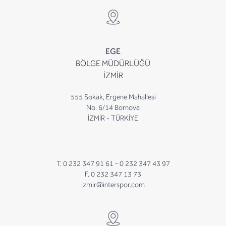
EGE
BÖLGE MÜDÜRLÜĞÜ
İZMİR
555 Sokak, Ergene Mahallesi
No. 6/14 Bornova
İZMİR - TÜRKİYE
T. 0 232 347 91 61 -
0 232 347 43 97
F. 0 232 347 13 73
izmir@interspor.com