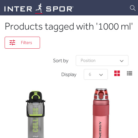
Logo
Products tagged with '1000 ml'
Filters
Sort by
view
v
Display