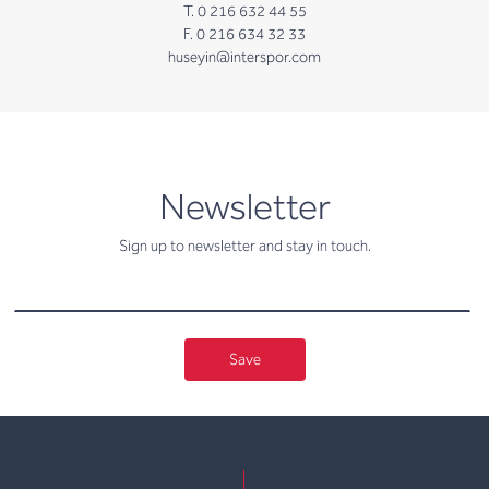
T. 0 216 632 44 55
F. 0 216 634 32 33
huseyin@interspor.com
newsletter
Newsletter
Sign up to newsletter and stay in touch.
Save