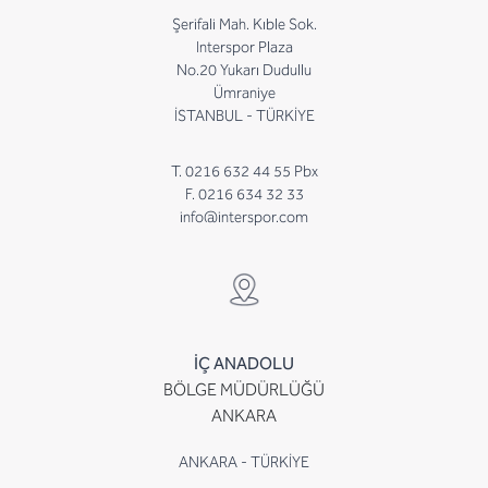
Şerifali Mah. Kıble Sok.
Interspor Plaza
No.20 Yukarı Dudullu
Ümraniye
İSTANBUL - TÜRKİYE
T. 0216 632 44 55 Pbx
F. 0216 634 32 33
info@interspor.com
İÇ ANADOLU
BÖLGE MÜDÜRLÜĞÜ
ANKARA
ANKARA - TÜRKİYE