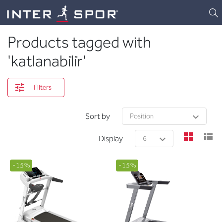
Logo
Products tagged with
'katlanabi̇li̇r'
Filters
Sort by
view
v
Display
-15%
-15%