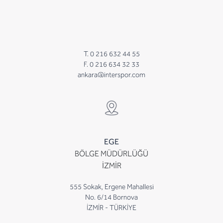
T. 0 216 632 44 55
F. 0 216 634 32 33
ankara@interspor.com
EGE
BÖLGE MÜDÜRLÜĞÜ
İZMİR
555 Sokak, Ergene Mahallesi
No. 6/14 Bornova
İZMİR - TÜRKİYE