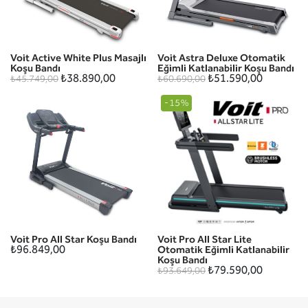
Voit Active White Plus Masajlı
Voit Astra Deluxe Otomatik
Koşu Bandı
Eğimli Katlanabilir Koşu Bandı
₺38.890,00
₺51.590,00
₺45.749,00
₺60.690,00
-15%
Voit Pro All Star Koşu Bandı
Voit Pro All Star Lite
₺96.849,00
Otomatik Eğimli Katlanabilir
Koşu Bandı
₺79.590,00
₺93.649,00