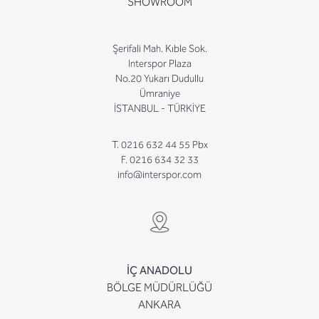
SHOWROOM
Şerifali Mah. Kıble Sok.
Interspor Plaza
No.20 Yukarı Dudullu
Ümraniye
İSTANBUL - TÜRKİYE
T. 0216 632 44 55 Pbx
F. 0216 634 32 33
info@interspor.com
İÇ ANADOLU
BÖLGE MÜDÜRLÜĞÜ
ANKARA