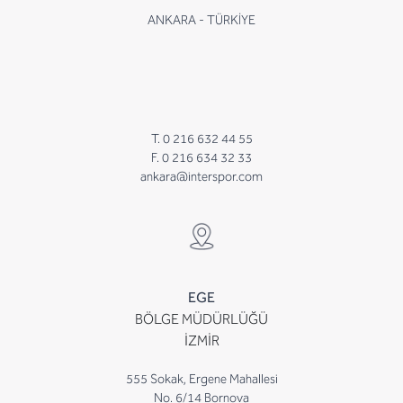
ANKARA - TÜRKİYE
T. 0 216 632 44 55
F. 0 216 634 32 33
ankara@interspor.com
EGE
BÖLGE MÜDÜRLÜĞÜ
İZMİR
555 Sokak, Ergene Mahallesi
No. 6/14 Bornova