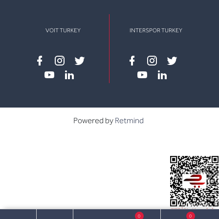
VOIT TURKEY
INTERSPOR TURKEY
Facebook
instagram
twitter
Facebook
instagram
twitter
youtube
linkedin
youtube
linkedin
Powered by
Retmind
0
0