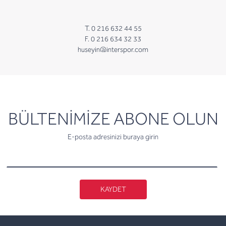
T. 0 216 632 44 55
F. 0 216 634 32 33
huseyin@interspor.com
newsletter
BÜLTENİMİZE ABONE OLUN
E-posta adresinizi buraya girin
KAYDET