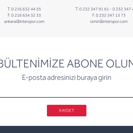
T. 0 216 632 44 55
T. 0 232 347 91 61 -
0 232 347 
F. 0 216 634 32 33
F. 0 232 347 13 73
ankara@interspor.com
izmir@interspor.com
newsletter
BÜLTENİMİZE ABONE OLU
E-posta adresinizi buraya girin
KAYDET