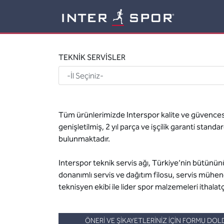
Logo
TEKNİK SERVİSLER
Tüm ürünlerimizde Interspor kalite ve güvences
genişletilmiş, 2 yıl parça ve işçilik garanti standar
bulunmaktadır.
Interspor teknik servis ağı, Türkiye’nin bütün
donanımlı servis ve dağıtım filosu, servis mühend
teknisyen ekibi ile lider spor malzemeleri ithalatçı
ÖNERİ VE ŞİKAYETLERİNİZ İÇİN FORMU DO