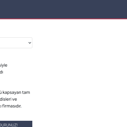
iyle
dı
ünü kapsayan tam
isleri ve
 firmasıdır.
LDURUNUZ!