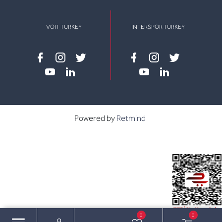
VOIT TURKEY
INTERSPOR TURKEY
Facebook
instagram
twitter
Facebook
instagram
twitter
youtube
linkedin
youtube
linkedin
Powered by
Retmind
0
0