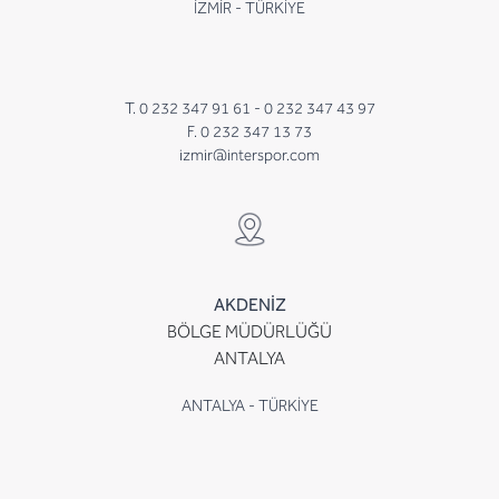
İZMİR - TÜRKİYE
T. 0 232 347 91 61 -
0 232 347 43 97
F. 0 232 347 13 73
izmir@interspor.com
AKDENİZ
BÖLGE MÜDÜRLÜĞÜ
ANTALYA
ANTALYA - TÜRKİYE