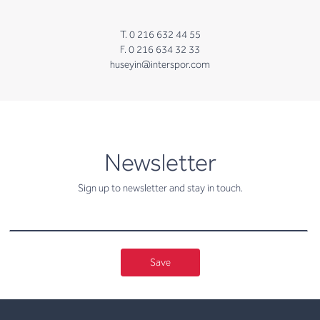
T. 0 216 632 44 55
F. 0 216 634 32 33
huseyin@interspor.com
newsletter
Newsletter
Sign up to newsletter and stay in touch.
Save