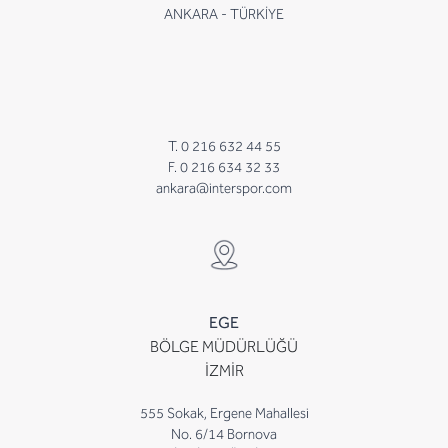
ANKARA - TÜRKİYE
T. 0 216 632 44 55
F. 0 216 634 32 33
ankara@interspor.com
EGE
BÖLGE MÜDÜRLÜĞÜ
İZMİR
555 Sokak, Ergene Mahallesi
No. 6/14 Bornova