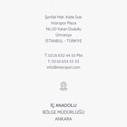
Şerifali Mah. Kıble Sok.
Interspor Plaza
No.20 Yukarı Dudullu
Ümraniye
İSTANBUL - TÜRKİYE
T. 0216 632 44 55 Pbx
F. 0216 634 32 33
info@interspor.com
İÇ ANADOLU
BÖLGE MÜDÜRLÜĞÜ
ANKARA