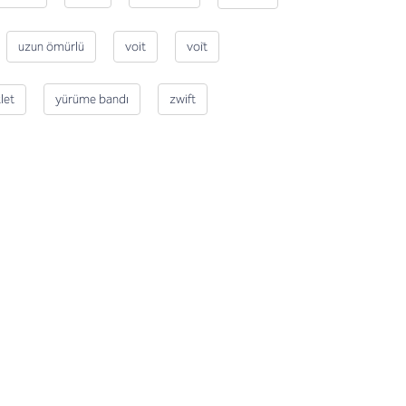
uzun ömürlü
voit
voi̇t
let
yürüme bandı
zwift