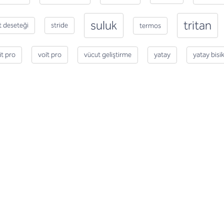
suluk
tritan
rt deseteği
stride
termos
it pro
vücut geliştirme
yatay
yatay bisik
voi̇t pro