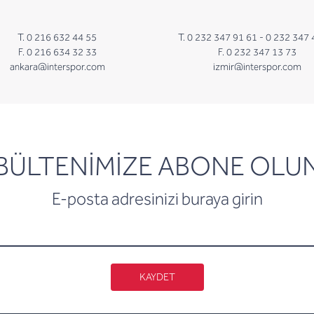
T. 0 216 632 44 55
T. 0 232 347 91 61 -
0 232 347 
F. 0 216 634 32 33
F. 0 232 347 13 73
ankara@interspor.com
izmir@interspor.com
newsletter
BÜLTENİMİZE ABONE OLU
E-posta adresinizi buraya girin
KAYDET