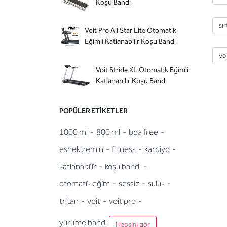
Koşu Bandı
sı
Voit Pro All Star Lite Otomatik
Eğimli Katlanabilir Koşu Bandı
vo
Voit Stride XL Otomatik Eğimli
Katlanabilir Koşu Bandı
POPÜLER ETIKETLER
1000 ml
-
800 ml
-
bpa free
-
esnek zemin
-
fitness
-
kardiyo
-
katlanabi̇li̇r
-
koşu bandi
-
otomati̇k eği̇m
-
sessiz
-
suluk
-
tritan
-
voi̇t
-
voi̇t pro
-
yürüme bandı
Hepsini gör