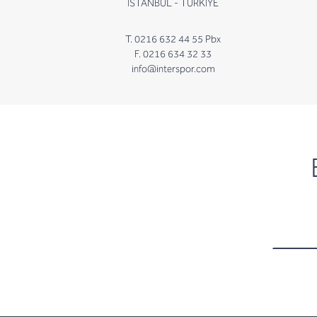
İSTANBUL - TÜRKİYE
T. 0216 632 44 55 Pbx
F. 0216 634 32 33
info@interspor.com