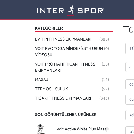
Logo
Tü
KATEGORILER
EV TİPİ FITNESS EKİPMANLARI
(386)
10
VOIT PVC YOGA MİNDERİ/SYH ÜRÜN
(0)
VİDEOSU
VOİT PRO HAFİF TİCARİ FITNESS
(16)
all
EKİPMANLARI
MASAJ
(12)
ca
TERMOS - SULUK
(57)
TİCARİ FITNESS EKİPMANLARI
(343)
du
SON GÖRÜNTÜLENEN ÜRÜNLER
ka
Voit Active White Plus Masajlı
ko