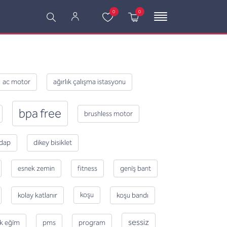
0
0
ac motor
ağırlık çalışma istasyonu
bpa free
brushless motor
dap
dikey bisiklet
esnek zemin
fitness
geni̇ş bant
koşu
kolay katlanır
koşu bandı
sessiz
k eği̇m
pms
program