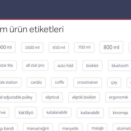
m ürün etiketleri
800 ml
00 ml
700 ml
1600 ml
650 ml
 star li̇te
all star pro
auto fold
bisiklet
bluetooth
ble station
cardio
coffe
crosstrainer
çay
al adjustable pulley
eliptical
eliptik bisiklet
ergonomik
kardiyo
hve
katalanabi̇li̇r
katlanabi̇li̇r
kinomap
masajlı
şu bandi
manuel eğim
manyetik
otomati̇