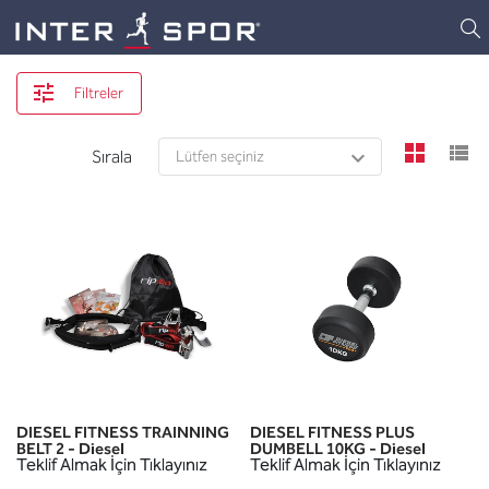
Logo
Filtreler
view
v
Sırala
DIESEL FITNESS TRAINNING
DIESEL FITNESS PLUS
BELT 2 - Diesel
DUMBELL 10KG - Diesel
Teklif Almak İçin Tıklayınız
Teklif Almak İçin Tıklayınız