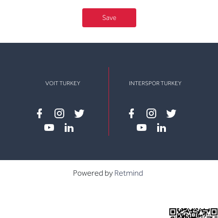
Save
VOIT TURKEY
INTERSPOR TURKEY
Facebook
instagram
twitter
Facebook
instagram
twitter
youtube
linkedin
youtube
linkedin
Powered by
Retmind