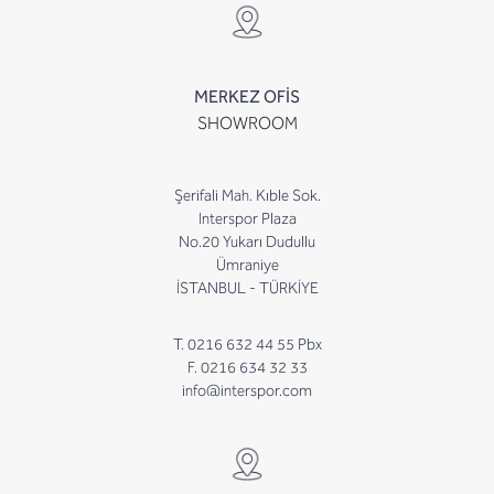
MERKEZ OFİS
SHOWROOM
Şerifali Mah. Kıble Sok.
Interspor Plaza
No.20 Yukarı Dudullu
Ümraniye
İSTANBUL - TÜRKİYE
T. 0216 632 44 55 Pbx
F. 0216 634 32 33
info@interspor.com