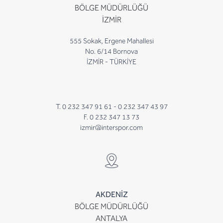
BÖLGE MÜDÜRLÜĞÜ
İZMİR
555 Sokak, Ergene Mahallesi
No. 6/14 Bornova
İZMİR - TÜRKİYE
T. 0 232 347 91 61 -
0 232 347 43 97
F. 0 232 347 13 73
izmir@interspor.com
AKDENİZ
BÖLGE MÜDÜRLÜĞÜ
ANTALYA