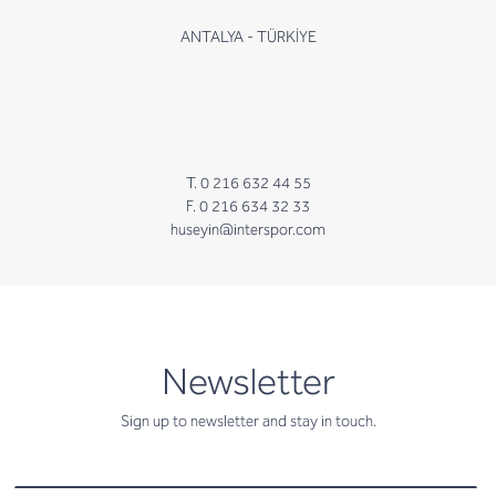
ANTALYA - TÜRKİYE
T. 0 216 632 44 55
F. 0 216 634 32 33
huseyin@interspor.com
newsletter
Newsletter
Sign up to newsletter and stay in touch.