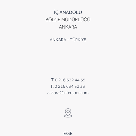
İÇ ANADOLU
BÖLGE MÜDÜRLÜĞÜ
ANKARA
ANKARA - TÜRKİYE
T. 0 216 632 44 55
F. 0 216 634 32 33
ankara@interspor.com
EGE