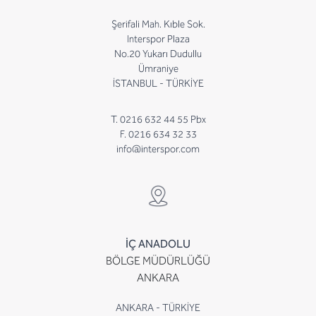
Şerifali Mah. Kıble Sok.
Interspor Plaza
No.20 Yukarı Dudullu
Ümraniye
İSTANBUL - TÜRKİYE
T. 0216 632 44 55 Pbx
F. 0216 634 32 33
info@interspor.com
İÇ ANADOLU
BÖLGE MÜDÜRLÜĞÜ
ANKARA
ANKARA - TÜRKİYE