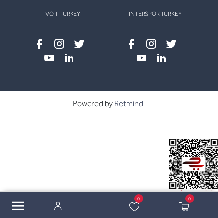
VOIT TURKEY
INTERSPOR TURKEY
Facebook
instagram
twitter
Facebook
instagram
twitter
youtube
linkedin
youtube
linkedin
Powered by
Retmind
0
0