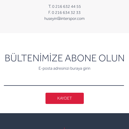
T. 0 216 632 44 55
F. 0 216 634 32 33
huseyin@interspor.com
newsletter
BÜLTENİMİZE ABONE OLUN
E-posta adresinizi buraya girin
KAYDET