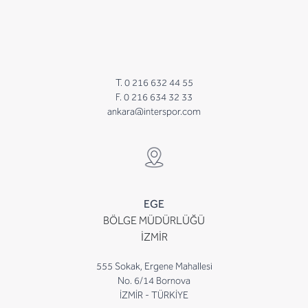
T. 0 216 632 44 55
F. 0 216 634 32 33
ankara@interspor.com
EGE
BÖLGE MÜDÜRLÜĞÜ
İZMİR
555 Sokak, Ergene Mahallesi
No. 6/14 Bornova
İZMİR - TÜRKİYE