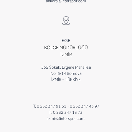
ankara@interspor.com
EGE
BÖLGE MÜDÜRLÜĞÜ
İZMİR
555 Sokak, Ergene Mahallesi
No. 6/14 Bornova
İZMİR - TÜRKİYE
T. 0 232 347 91 61 -
0 232 347 43 97
F. 0 232 347 13 73
izmir@interspor.com