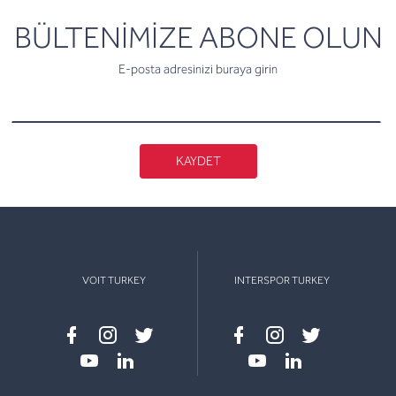
newsletter
BÜLTENİMİZE ABONE OLUN
E-posta adresinizi buraya girin
KAYDET
VOIT TURKEY
INTERSPOR TURKEY
Facebook
instagram
twitter
Facebook
instagram
twitter
youtube
linkedin
youtube
linkedin