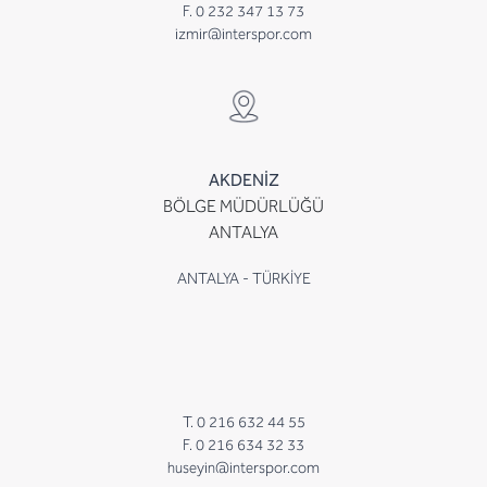
F. 0 232 347 13 73
izmir@interspor.com
AKDENİZ
BÖLGE MÜDÜRLÜĞÜ
ANTALYA
ANTALYA - TÜRKİYE
T. 0 216 632 44 55
F. 0 216 634 32 33
huseyin@interspor.com