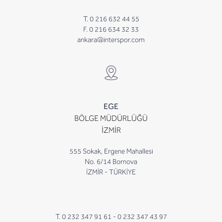
T. 0 216 632 44 55
F. 0 216 634 32 33
ankara@interspor.com
EGE
BÖLGE MÜDÜRLÜĞÜ
İZMİR
555 Sokak, Ergene Mahallesi
No. 6/14 Bornova
İZMİR - TÜRKİYE
T. 0 232 347 91 61 -
0 232 347 43 97