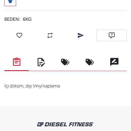
BEDEN:
6KG
Add to wishlist
Add to compare list
Email a friend
Ask questi
İçi döküm, dışı Vinyl kaplama