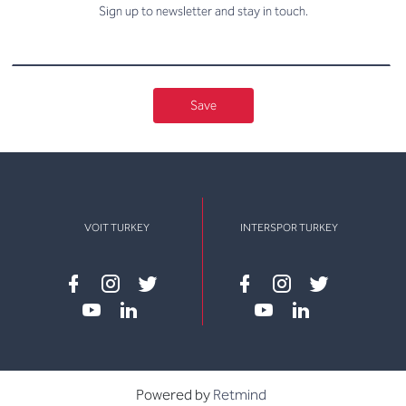
Sign up to newsletter and stay in touch.
Save
VOIT TURKEY
INTERSPOR TURKEY
Facebook
instagram
twitter
Facebook
instagram
twitter
youtube
linkedin
youtube
linkedin
Powered by
Retmind