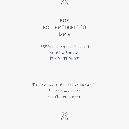
EGE
BÖLGE MÜDÜRLÜĞÜ
İZMİR
555 Sokak, Ergene Mahallesi
No. 6/14 Bornova
İZMİR - TÜRKİYE
T. 0 232 347 91 61 -
0 232 347 43 97
F. 0 232 347 13 73
izmir@interspor.com