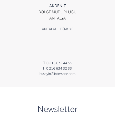
AKDENİZ
BÖLGE MÜDÜRLÜĞÜ
ANTALYA
ANTALYA - TÜRKİYE
T. 0 216 632 44 55
F. 0 216 634 32 33
huseyin@interspor.com
newsletter
Newsletter