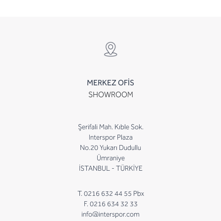
MERKEZ OFİS
SHOWROOM
Şerifali Mah. Kıble Sok.
Interspor Plaza
No.20 Yukarı Dudullu
Ümraniye
İSTANBUL - TÜRKİYE
T. 0216 632 44 55 Pbx
F. 0216 634 32 33
info@interspor.com