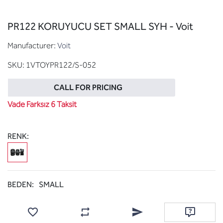
PR122 KORUYUCU SET SMALL SYH - Voit
Manufacturer:
Voit
SKU:
1VTOYPR122/S-052
CALL FOR PRICING
Vade Farksız 6 Taksit
RENK:
BEDEN:
SMALL
Add to wishlist
Add to compare list
Email a friend
Ask questi