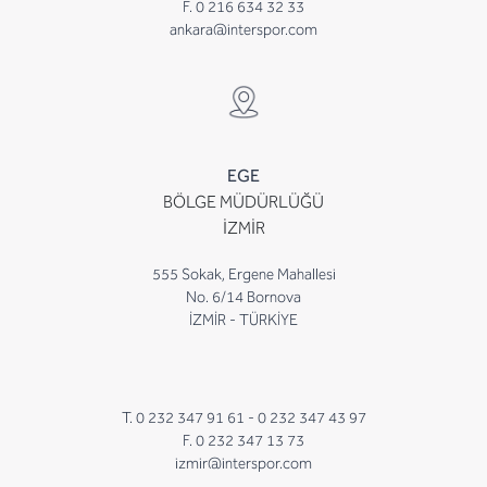
F. 0 216 634 32 33
ankara@interspor.com
EGE
BÖLGE MÜDÜRLÜĞÜ
İZMİR
555 Sokak, Ergene Mahallesi
No. 6/14 Bornova
İZMİR - TÜRKİYE
T. 0 232 347 91 61 -
0 232 347 43 97
F. 0 232 347 13 73
izmir@interspor.com