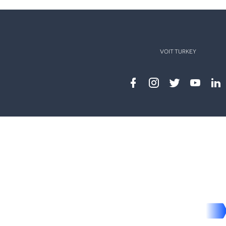
VOIT TURKEY
Facebook
instagram
twitter
youtub
lin