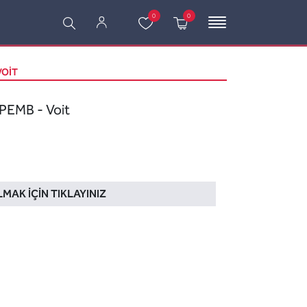
0
0
VOIT
EMB - Voit
LMAK İÇIN TIKLAYINIZ