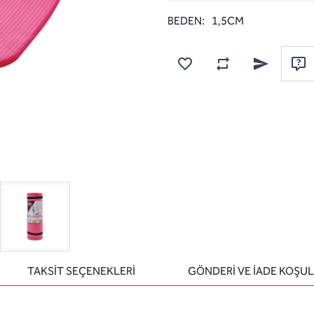
BEDEN:
1,5CM
Karşılaştırma listesine
Favorilere ekle
Arkadaşına e
Sor
TAKSİT SEÇENEKLERİ
GÖNDERİ VE İADE KOŞUL