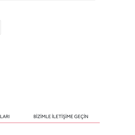
 ekle
-posta ile gönder
u sor
LARI
BIZIMLE ILETIŞIME GEÇIN