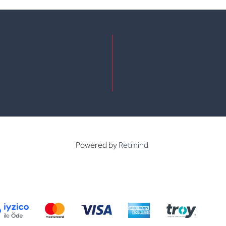
e
kedin
Powered by
Retmind