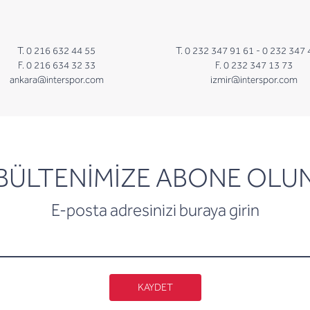
T. 0 216 632 44 55
T. 0 232 347 91 61 -
0 232 347 
F. 0 216 634 32 33
F. 0 232 347 13 73
ankara@interspor.com
izmir@interspor.com
newsletter
BÜLTENİMİZE ABONE OLU
E-posta adresinizi buraya girin
KAYDET