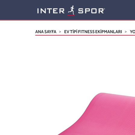
Logo
ANA SAYFA
EV TİPİ FITNESS EKİPMANLARI
YO