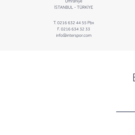
Ümraniye
İSTANBUL - TÜRKİYE
T. 0216 632 44 55 Pbx
F. 0216 634 32 33
info@interspor.com