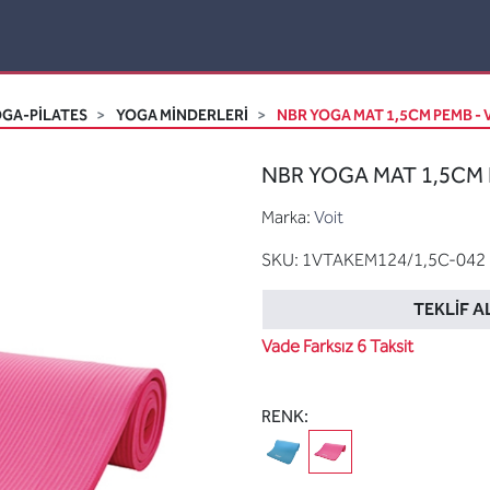
GA-PİLATES
YOGA MINDERLERI
NBR YOGA MAT 1,5CM PEMB - 
NBR YOGA MAT 1,5CM P
Marka:
Voit
SKU:
1VTAKEM124/1,5C-042
TEKLIF A
Vade Farksız 6 Taksit
RENK: