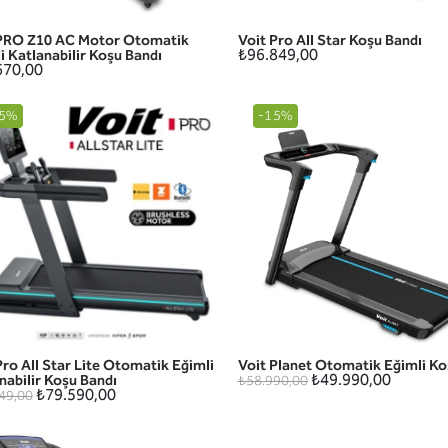
 PRO Z10 AC Motor Otomatik
Voit Pro All Star Koşu Bandı
HIZLI GÖRÜNÜM
HIZLI GÖRÜNÜM
₺96.849,00
i Katlanabilir Koşu Bandı
670,00
5%
-15%
Pro All Star Lite Otomatik Eğimli
Voit Planet Otomatik Eğimli Ko
HIZLI GÖRÜNÜM
HIZLI GÖRÜNÜM
₺49.990,00
nabilir Koşu Bandı
₺58.990,00
₺79.590,00
49,00