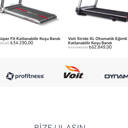
Süper Fit Katlanabilir Koşu Bandı
Voit Stride XL Otomatik Eğimli
HIZLI GÖRÜNÜM
HIZLI GÖRÜNÜM
₺34.290,00
Katlanabilir Koşu Bandı
90,00
₺62.849,00
₺73.949,00