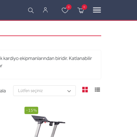
0
0
k kardiyo ekipmanlarından biridir. Katlanabilir
ar
viewmode grid
viewmode l
rala
-15%