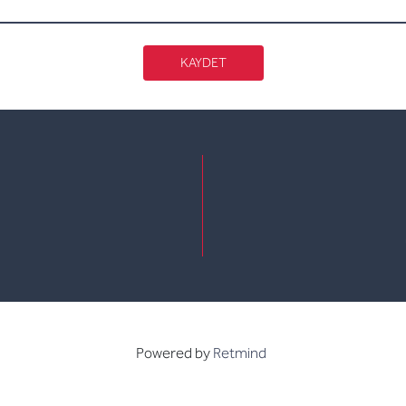
KAYDET
e
kedin
Powered by
Retmind