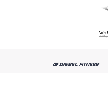
Voit 
₺40.3