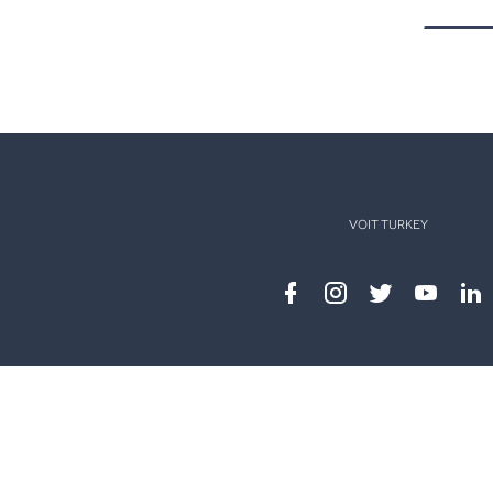
VOIT TURKEY
Facebook
instagram
twitter
youtub
lin