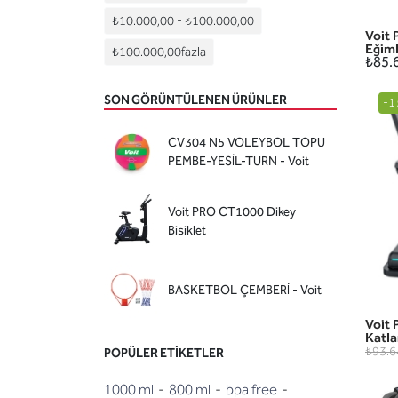
₺10.000,00
-
₺100.000,00
Voit
Eğiml
₺100.000,00
fazla
₺85.
SON GÖRÜNTÜLENEN ÜRÜNLER
-1
CV304 N5 VOLEYBOL TOPU
PEMBE-YESİL-TURN - Voit
Voit PRO CT1000 Dikey
Bisiklet
BASKETBOL ÇEMBERİ - Voit
Voit 
Katla
₺93.6
POPÜLER ETIKETLER
1000 ml
-
800 ml
-
bpa free
-