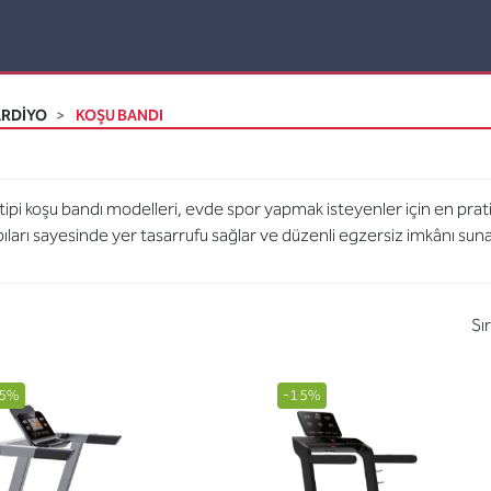
ARDİYO
KOŞU BANDI
tipi koşu bandı modelleri, evde spor yapmak isteyenler için en prati
ıları sayesinde yer tasarrufu sağlar ve düzenli egzersiz imkânı sun
Sı
5%
-15%