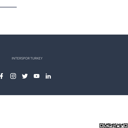
INTERSPOR TURKEY
Facebook
instagram
twitter
youtube
linkedin