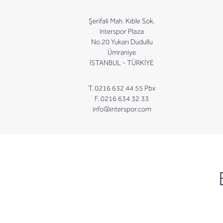
Şerifali Mah. Kıble Sok.
Interspor Plaza
No.20 Yukarı Dudullu
Ümraniye
İSTANBUL - TÜRKİYE
T. 0216 632 44 55 Pbx
F. 0216 634 32 33
info@interspor.com