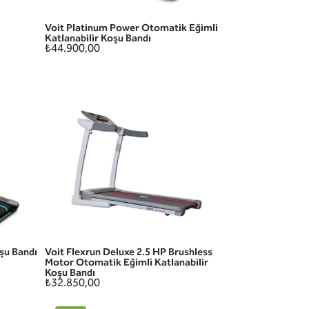
Voit Platinum Power Otomatik Eğimli
HIZLI GÖRÜNÜM
Katlanabilir Koşu Bandı
₺44.900,00
şu Bandı
Voit Flexrun Deluxe 2.5 HP Brushless
HIZLI GÖRÜNÜM
Motor Otomatik Eğimli Katlanabilir
Koşu Bandı
₺32.850,00