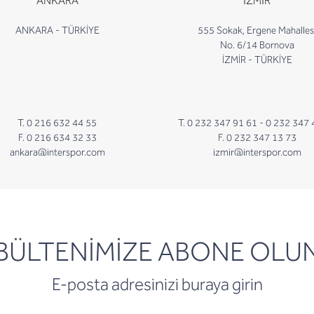
ANKARA
İZMİR
ANKARA - TÜRKİYE
555 Sokak, Ergene Mahalles
No. 6/14 Bornova
İZMİR - TÜRKİYE
T. 0 216 632 44 55
T. 0 232 347 91 61 -
0 232 347 
F. 0 216 634 32 33
F. 0 232 347 13 73
ankara@interspor.com
izmir@interspor.com
newsletter
BÜLTENİMİZE ABONE OLU
E-posta adresinizi buraya girin