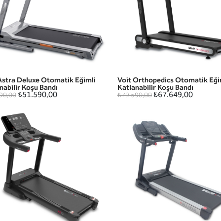
Astra Deluxe Otomatik Eğimli
Voit Orthopedics Otomatik Eği
HIZLI GÖRÜNÜM
HIZLI GÖRÜNÜM
nabilir Koşu Bandı
Katlanabilir Koşu Bandı
₺51.590,00
₺67.649,00
90,00
₺79.590,00