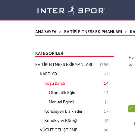
Logo
ANA SAYFA
EV TİPİ FITNESS EKİPMANLARI
K
KATEGORILER
Ev 
yap
EV TİPİ FITNESS EKİPMANLARI
(386)
KARDİYO
(33)
Koşu Bandı
(14)
Otomatik Eğimli
(12)
Manuel Eğimli
(2)
-1
Kondisyon Bisikletleri
(17)
Kondisyon Küreği
(2)
VÜCUT GELİŞTİRME
(80)