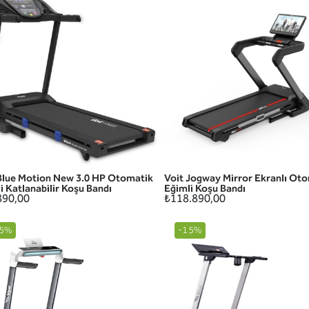
Blue Motion New 3.0 HP Otomatik
Voit Jogway Mirror Ekranlı Ot
HIZLI GÖRÜNÜM
HIZLI GÖRÜNÜM
i Katlanabilir Koşu Bandı
Eğimli Koşu Bandı
890,00
₺118.890,00
5%
-15%