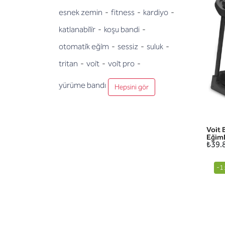
esnek zemin
-
fitness
-
kardiyo
-
katlanabi̇li̇r
-
koşu bandi
-
otomati̇k eği̇m
-
sessiz
-
suluk
-
tritan
-
voi̇t
-
voi̇t pro
-
yürüme bandı
Hepsini gör
Voit 
Eğiml
₺39.
-1