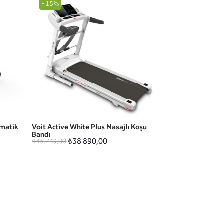
-15%
omatik
Voit Active White Plus Masajlı Koşu
HIZLI GÖRÜNÜM
Bandı
₺38.890,00
₺45.749,00