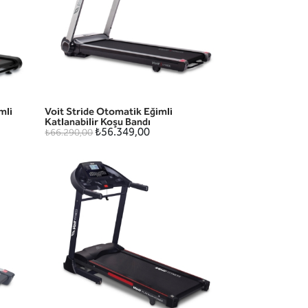
mli
Voit Stride Otomatik Eğimli
HIZLI GÖRÜNÜM
Katlanabilir Koşu Bandı
₺56.349,00
₺66.290,00