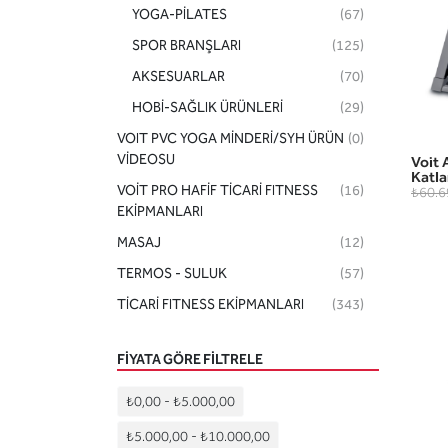
YOGA-PİLATES
(67)
SPOR BRANŞLARI
(125)
AKSESUARLAR
(70)
HOBİ-SAĞLIK ÜRÜNLERİ
(29)
VOIT PVC YOGA MİNDERİ/SYH ÜRÜN
(0)
VİDEOSU
Voit 
Katla
VOİT PRO HAFİF TİCARİ FITNESS
(16)
₺60.6
EKİPMANLARI
MASAJ
(12)
TERMOS - SULUK
(57)
TİCARİ FITNESS EKİPMANLARI
(343)
FIYATA GÖRE FILTRELE
₺0,00
-
₺5.000,00
₺5.000,00
-
₺10.000,00