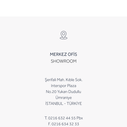
MERKEZ OFİS
SHOWROOM
Şerifali Mah. Kıble Sok.
Interspor Plaza
No.20 Yukarı Dudullu
Ümraniye
İSTANBUL - TÜRKİYE
T. 0216 632 44 55 Pbx
F. 0216 634 32 33