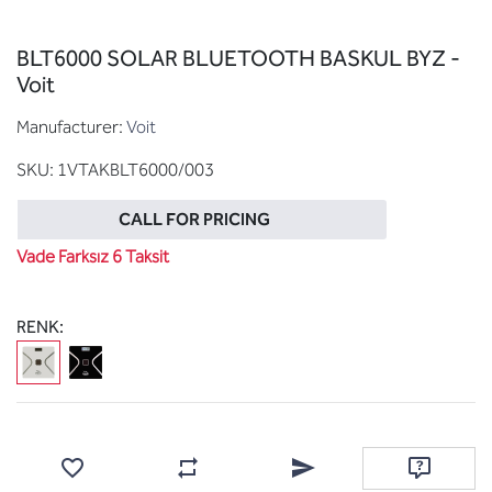
BLT6000 SOLAR BLUETOOTH BASKUL BYZ -
Voit
Manufacturer:
Voit
SKU:
1VTAKBLT6000/003
CALL FOR PRICING
Vade Farksız 6 Taksit
RENK:
Add to wishlist
Add to compare list
Email a friend
Ask questi