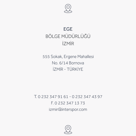
EGE
BÖLGE MÜDÜRLÜĞÜ
İZMİR
555 Sokak, Ergene Mahallesi
No. 6/14 Bornova
İZMİR - TÜRKİYE
T. 0 232 347 91 61 -
0 232 347 43 97
F. 0 232 347 13 73
izmir@interspor.com