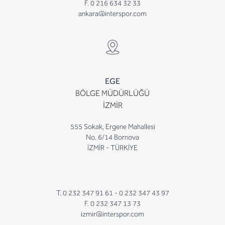
F. 0 216 634 32 33
ankara@interspor.com
EGE
BÖLGE MÜDÜRLÜĞÜ
İZMİR
555 Sokak, Ergene Mahallesi
No. 6/14 Bornova
İZMİR - TÜRKİYE
T. 0 232 347 91 61 -
0 232 347 43 97
F. 0 232 347 13 73
izmir@interspor.com