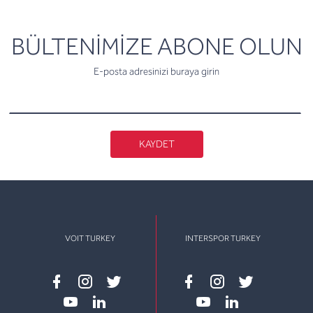
newsletter
BÜLTENİMİZE ABONE OLUN
E-posta adresinizi buraya girin
KAYDET
VOIT TURKEY
INTERSPOR TURKEY
Facebook
instagram
twitter
Facebook
instagram
twitter