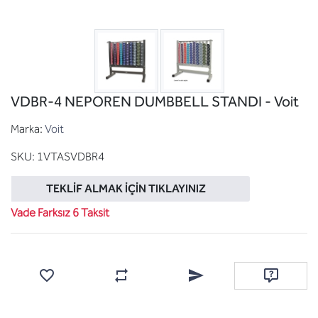
VDBR-4 NEPOREN DUMBBELL STANDI - Voit
Marka:
Voit
SKU:
1VTASVDBR4
TEKLIF ALMAK İÇIN TIKLAYINIZ
Vade Farksız 6 Taksit
Favorilere ekle
Karşılaştırma listesine ekle
Arkadaşına e-posta ile gönde
Soru sor