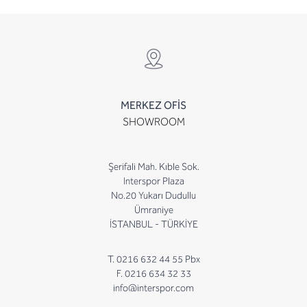
MERKEZ OFİS
SHOWROOM
Şerifali Mah. Kıble Sok.
Interspor Plaza
No.20 Yukarı Dudullu
Ümraniye
İSTANBUL - TÜRKİYE
T. 0216 632 44 55 Pbx
F. 0216 634 32 33
info@interspor.com