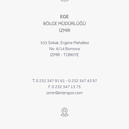
EGE
BÖLGE MÜDÜRLÜĞÜ
İZMİR
555 Sokak, Ergene Mahallesi
No. 6/14 Bornova
İZMİR - TÜRKİYE
T. 0 232 347 91 61 -
0 232 347 43 97
F. 0 232 347 13 73
izmir@interspor.com