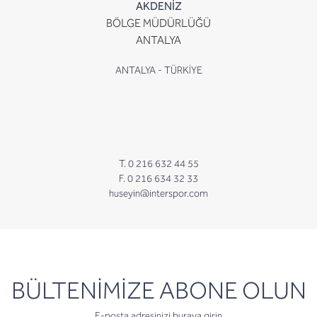
AKDENİZ
BÖLGE MÜDÜRLÜĞÜ
ANTALYA
ANTALYA - TÜRKİYE
T. 0 216 632 44 55
F. 0 216 634 32 33
huseyin@interspor.com
newsletter
BÜLTENİMİZE ABONE OLUN
E-posta adresinizi buraya girin