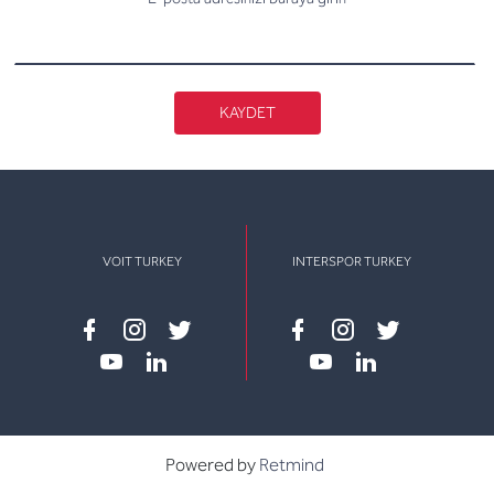
KAYDET
VOIT TURKEY
INTERSPOR TURKEY
Facebook
instagram
twitter
Facebook
instagram
twitter
youtube
linkedin
youtube
linkedin
Powered by
Retmind