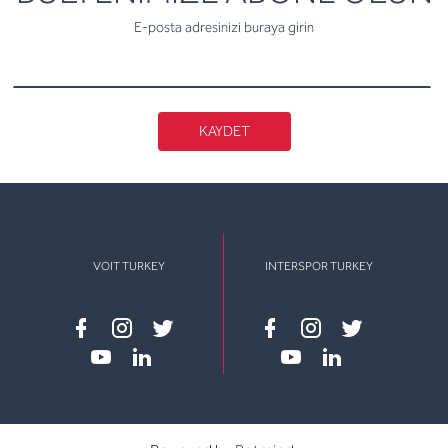
E-posta adresinizi buraya girin
KAYDET
VOIT TURKEY
INTERSPOR TURKEY
Facebook
instagram
twitter
Facebook
instagram
twitter
youtube
linkedin
youtube
linkedin