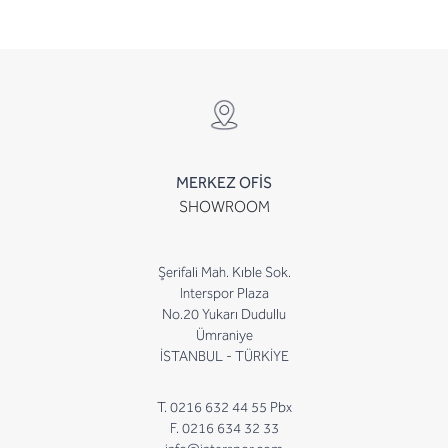
MERKEZ OFİS
SHOWROOM
Şerifali Mah. Kıble Sok.
Interspor Plaza
No.20 Yukarı Dudullu
Ümraniye
İSTANBUL - TÜRKİYE
T. 0216 632 44 55 Pbx
F. 0216 634 32 33