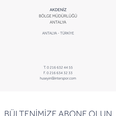
AKDENİZ
BÖLGE MÜDÜRLÜĞÜ
ANTALYA
ANTALYA - TÜRKİYE
T. 0 216 632 44 55
F. 0 216 634 32 33
huseyin@interspor.com
newsletter
BÜLTENİMİZE ABONE OLUN