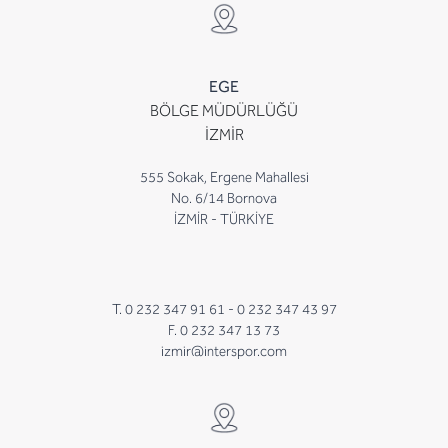
EGE
BÖLGE MÜDÜRLÜĞÜ
İZMİR
555 Sokak, Ergene Mahallesi
No. 6/14 Bornova
İZMİR - TÜRKİYE
T. 0 232 347 91 61 -
0 232 347 43 97
F. 0 232 347 13 73
izmir@interspor.com