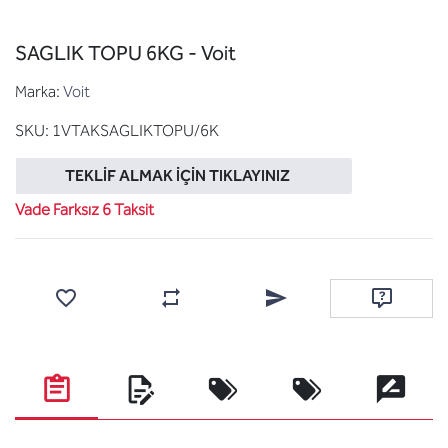
SAGLIK TOPU 6KG - Voit
Marka:
Voit
SKU:
1VTAKSAGLIKTOPU/6K
TEKLIF ALMAK İÇIN TIKLAYINIZ
Vade Farksız 6 Taksit
Favorilere ekle
Karşılaştırma listesine ekle
Arkadaşına e-posta ile gönde
Soru sor