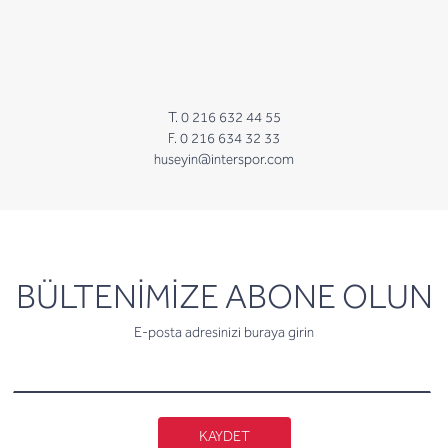
T. 0 216 632 44 55
F. 0 216 634 32 33
huseyin@interspor.com
newsletter
BÜLTENİMİZE ABONE OLUN
E-posta adresinizi buraya girin
KAYDET