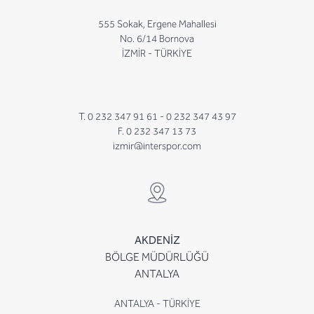
555 Sokak, Ergene Mahallesi
No. 6/14 Bornova
İZMİR - TÜRKİYE
T. 0 232 347 91 61 -
0 232 347 43 97
F. 0 232 347 13 73
izmir@interspor.com
AKDENİZ
BÖLGE MÜDÜRLÜĞÜ
ANTALYA
ANTALYA - TÜRKİYE