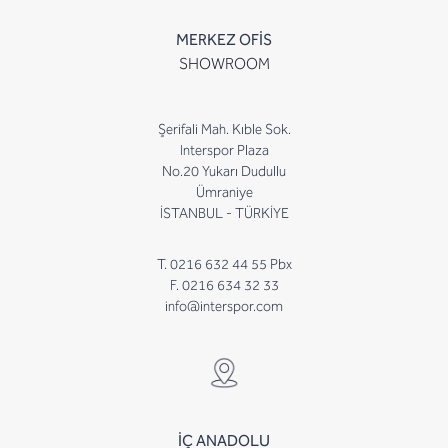
MERKEZ OFİS
SHOWROOM
Şerifali Mah. Kıble Sok.
Interspor Plaza
No.20 Yukarı Dudullu
Ümraniye
İSTANBUL - TÜRKİYE
T. 0216 632 44 55 Pbx
F. 0216 634 32 33
info@interspor.com
İÇ ANADOLU