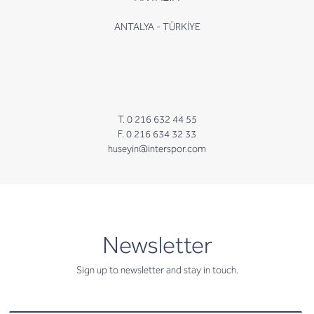
ANTALYA - TÜRKİYE
T. 0 216 632 44 55
F. 0 216 634 32 33
huseyin@interspor.com
newsletter
Newsletter
Sign up to newsletter and stay in touch.