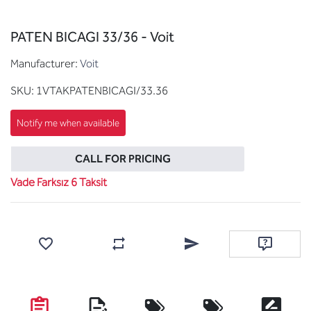
PATEN BICAGI 33/36 - Voit
Manufacturer:
Voit
SKU:
1VTAKPATENBICAGI/33.36
CALL FOR PRICING
Vade Farksız 6 Taksit
Add to wishlist
Add to compare list
Email a friend
Ask questi