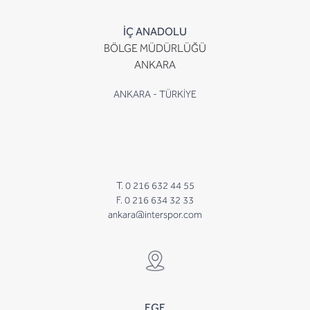
İÇ ANADOLU
BÖLGE MÜDÜRLÜĞÜ
ANKARA
ANKARA - TÜRKİYE
T. 0 216 632 44 55
F. 0 216 634 32 33
ankara@interspor.com
EGE