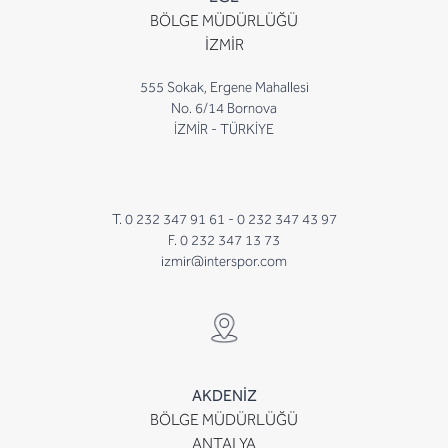
BÖLGE MÜDÜRLÜĞÜ
İZMİR
555 Sokak, Ergene Mahallesi
No. 6/14 Bornova
İZMİR - TÜRKİYE
T. 0 232 347 91 61 -
0 232 347 43 97
F. 0 232 347 13 73
izmir@interspor.com
AKDENİZ
BÖLGE MÜDÜRLÜĞÜ
ANTALYA