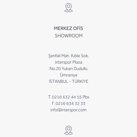
MERKEZ OFİS
SHOWROOM
Şerifali Mah. Kıble Sok.
Interspor Plaza
No.20 Yukarı Dudullu
Ümraniye
İSTANBUL - TÜRKİYE
T. 0216 632 44 55 Pbx
F. 0216 634 32 33
info@interspor.com