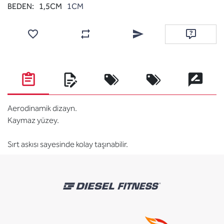
BEDEN:
1,5CM
1CM
Favorilere ekle
Karşılaştırma listesine ekle
Arkadaşına e-posta ile gönde
Soru sor
Aerodinamik dizayn.
Kaymaz yüzey.
Sırt askısı sayesinde kolay taşınabilir.