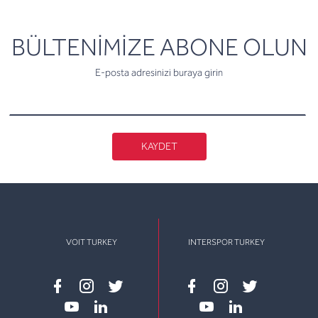
newsletter
BÜLTENİMİZE ABONE OLUN
E-posta adresinizi buraya girin
KAYDET
VOIT TURKEY
INTERSPOR TURKEY
Facebook
instagram
twitter
Facebook
instagram
twitter