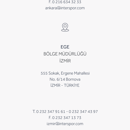
F. 0 216 634 32 33
ankara@interspor.com
EGE
BÖLGE MÜDÜRLÜĞÜ
İZMİR
555 Sokak, Ergene Mahallesi
No. 6/14 Bornova
İZMİR - TÜRKİYE
T. 0 232 347 91 61 -
0 232 347 43 97
F. 0 232 347 13 73
izmir@interspor.com