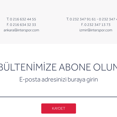
T. 0 216 632 44 55
T. 0 232 347 91 61 -
0 232 347 
F. 0 216 634 32 33
F. 0 232 347 13 73
ankara@interspor.com
izmir@interspor.com
newsletter
BÜLTENİMİZE ABONE OLU
E-posta adresinizi buraya girin
KAYDET