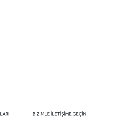
LARI
BIZIMLE ILETIŞIME GEÇIN