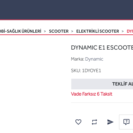
Bİ-SAĞLIK ÜRÜNLERİ
SCOOTER
ELEKTRIKLI SCOOTER
DY
DYNAMIC E1 ESCOOTE
Marka:
Dynamic
SKU:
1DYOYE1
TEKLIF A
Vade Farksız 6 Taksit
Karşılaştırma listesine
Favorilere ekle
Arkadaşına e
Sor