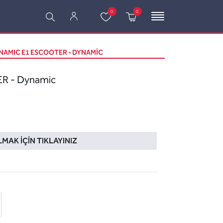
0
0
NAMIC E1 ESCOOTER - DYNAMIC
R - Dynamic
LMAK İÇIN TIKLAYINIZ
 ekle
-posta ile gönder
u sor