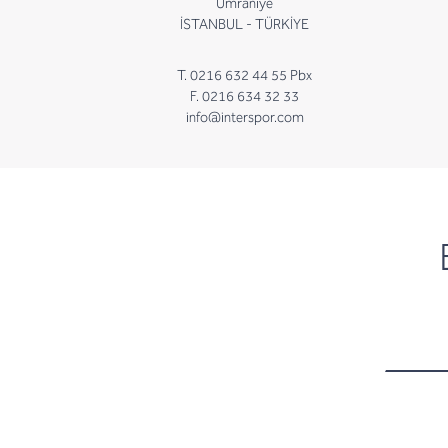
Ümraniye
İSTANBUL - TÜRKİYE
T. 0216 632 44 55 Pbx
F. 0216 634 32 33
info@interspor.com