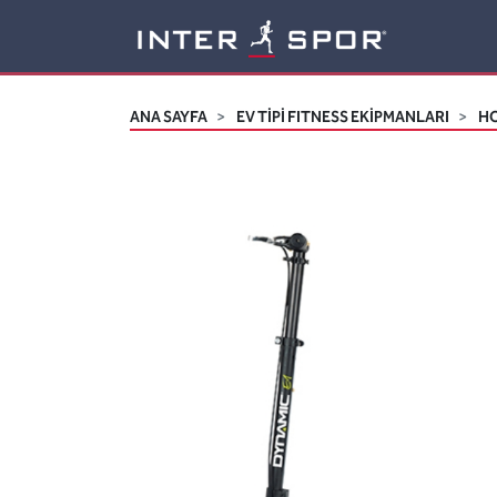
Logo
ANA SAYFA
EV TİPİ FITNESS EKİPMANLARI
HO