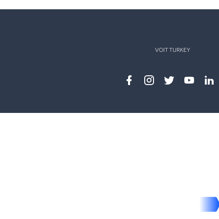
VOIT TURKEY
Facebook
instagram
twitter
youtub
lin