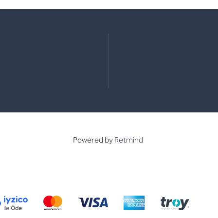
e
kedin
Powered by
Retmind