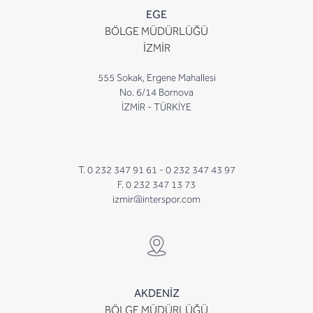
EGE
BÖLGE MÜDÜRLÜĞÜ
İZMİR
555 Sokak, Ergene Mahallesi
No. 6/14 Bornova
İZMİR - TÜRKİYE
T. 0 232 347 91 61 -
0 232 347 43 97
F. 0 232 347 13 73
izmir@interspor.com
AKDENİZ
BÖLGE MÜDÜRLÜĞÜ