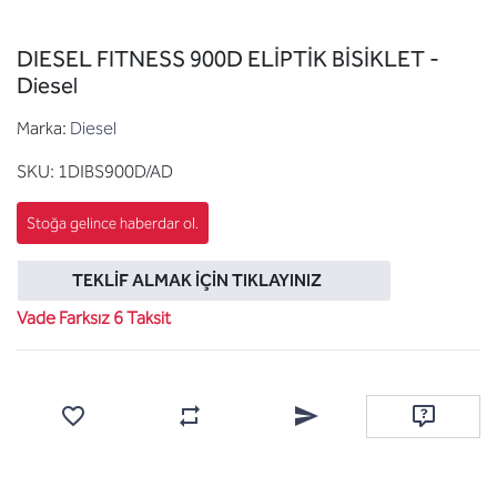
DIESEL FITNESS 900D ELİPTİK BİSİKLET -
Diesel
Marka:
Diesel
SKU:
1DIBS900D/AD
TEKLIF ALMAK İÇIN TIKLAYINIZ
Vade Farksız 6 Taksit
Favorilere ekle
Karşılaştırma listesine ekle
Arkadaşına e-posta ile gönde
Soru sor