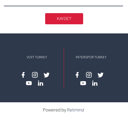
KAYDET
VOIT TURKEY
INTERSPOR TURKEY
Facebook
instagram
twitter
Facebook
instagram
twitter
youtube
linkedin
youtube
linkedin
Powered by
Retmind