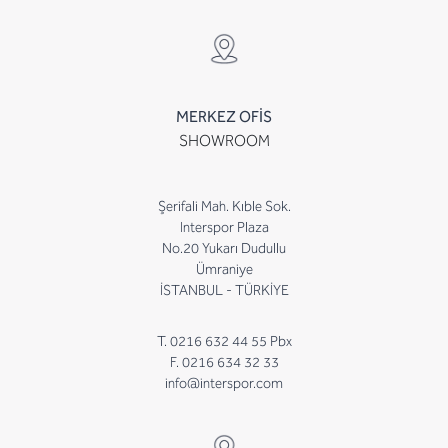
MERKEZ OFİS
SHOWROOM
Şerifali Mah. Kıble Sok.
Interspor Plaza
No.20 Yukarı Dudullu
Ümraniye
İSTANBUL - TÜRKİYE
T. 0216 632 44 55 Pbx
F. 0216 634 32 33
info@interspor.com