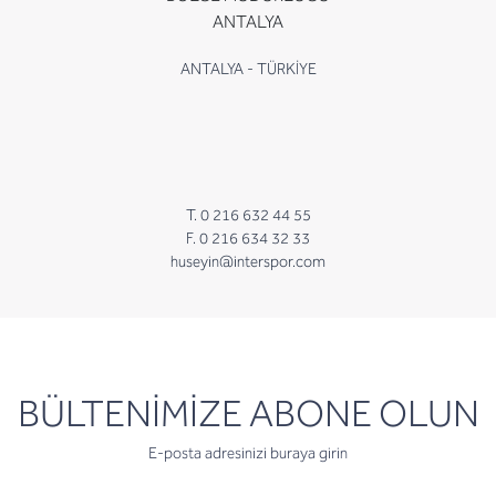
ANTALYA
ANTALYA - TÜRKİYE
T. 0 216 632 44 55
F. 0 216 634 32 33
huseyin@interspor.com
newsletter
BÜLTENİMİZE ABONE OLUN
E-posta adresinizi buraya girin