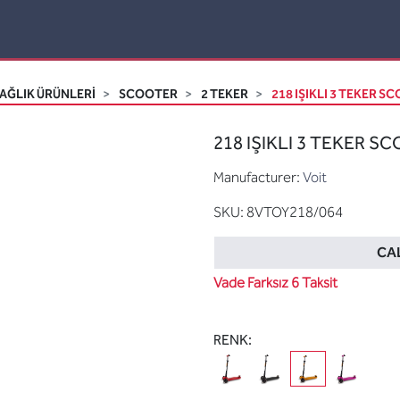
AĞLIK ÜRÜNLERİ
SCOOTER
2 TEKER
218 IŞIKLI 3 TEKER S
218 IŞIKLI 3 TEKER S
Manufacturer:
Voit
SKU:
8VTOY218/064
CAL
Vade Farksız 6 Taksit
RENK: