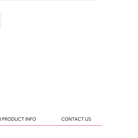
d
 question
 PRODUCT INFO
CONTACT US