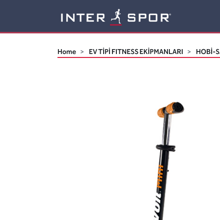
Logo
Home
EV TİPİ FITNESS EKİPMANLARI
HOBİ-S