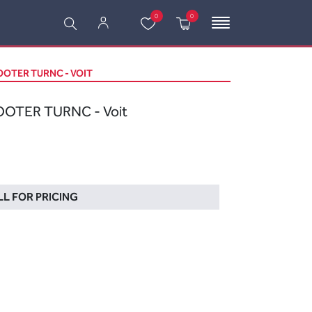
0
0
COOTER TURNC - VOIT
COOTER TURNC - Voit
L FOR PRICING