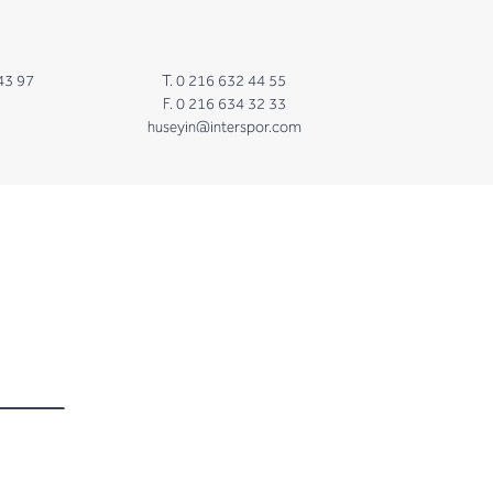
43 97
T. 0 216 632 44 55
F. 0 216 634 32 33
huseyin@interspor.com