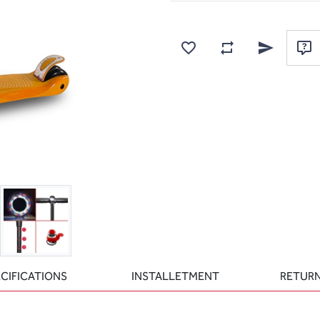
Add to wishlist
Add to compare list
Email a frien
Ask
CIFICATIONS
INSTALLETMENT
RETURN