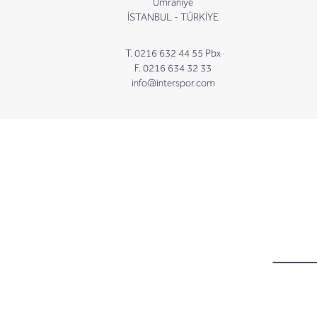
Ümraniye
İSTANBUL - TÜRKİYE
T. 0216 632 44 55 Pbx
F. 0216 634 32 33
info@interspor.com