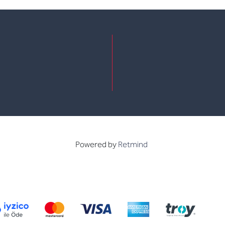
e
kedin
Powered by
Retmind