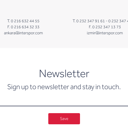
T. 0 216 632 44 55
T. 0 232 347 91 61 -
0 232 347 
F. 0 216 634 32 33
F. 0 232 347 13 73
ankara@interspor.com
izmir@interspor.com
newsletter
Newsletter
Sign up to newsletter and stay in touch.
Save