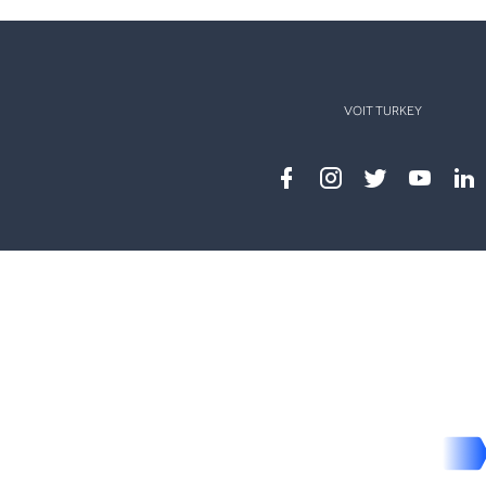
VOIT TURKEY
Facebook
instagram
twitter
youtub
lin