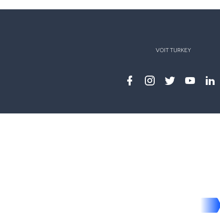
VOIT TURKEY
Facebook
instagram
twitter
youtub
lin