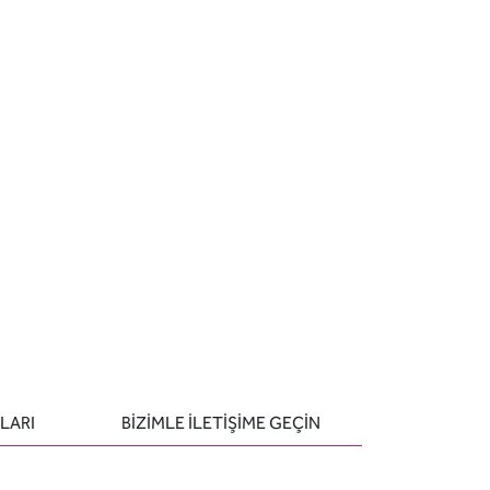
LARI
BIZIMLE ILETIŞIME GEÇIN