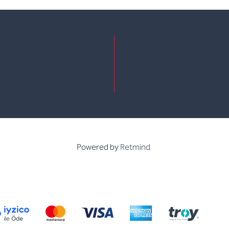
e
kedin
Powered by
Retmind