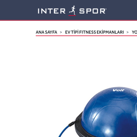
Logo
ANA SAYFA
EV TİPİ FITNESS EKİPMANLARI
YO