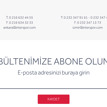
T. 0 216 632 44 55
T. 0 232 347 91 61 -
0 232 347 
F. 0 216 634 32 33
F. 0 232 347 13 73
ankara@interspor.com
izmir@interspor.com
newsletter
BÜLTENİMİZE ABONE OLU
E-posta adresinizi buraya girin
KAYDET