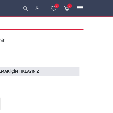
0
0
it
LMAK İÇIN TIKLAYINIZ
 ekle
-posta ile gönder
u sor