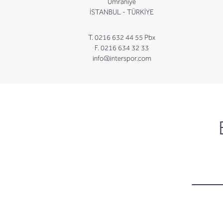
Ümraniye
İSTANBUL - TÜRKİYE
T. 0216 632 44 55 Pbx
F. 0216 634 32 33
info@interspor.com