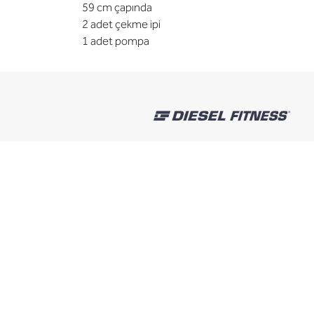
59 cm çapında
2 adet çekme ipi
1 adet pompa