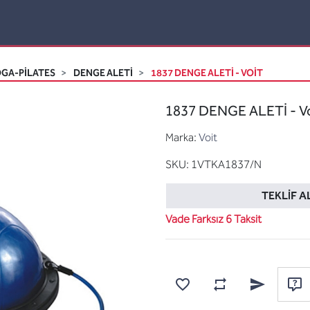
GA-PİLATES
DENGE ALETI
1837 DENGE ALETİ - VOIT
1837 DENGE ALETİ - Vo
Marka:
Voit
SKU:
1VTKA1837/N
TEKLIF A
Vade Farksız 6 Taksit
Karşılaştırma listesine
Favorilere ekle
Arkadaşına e
Sor