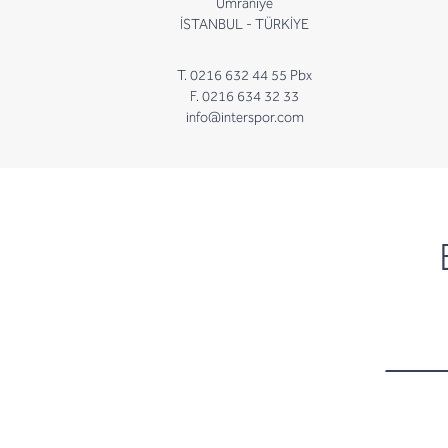
Ümraniye
İSTANBUL - TÜRKİYE
T. 0216 632 44 55 Pbx
F. 0216 634 32 33
info@interspor.com