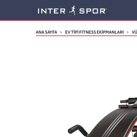
Logo
ANA SAYFA
EV TİPİ FITNESS EKİPMANLARI
VÜ