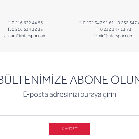
T. 0 216 632 44 55
T. 0 232 347 91 61 -
0 232 347 
F. 0 216 634 32 33
F. 0 232 347 13 73
ankara@interspor.com
izmir@interspor.com
newsletter
BÜLTENİMİZE ABONE OLU
E-posta adresinizi buraya girin
KAYDET