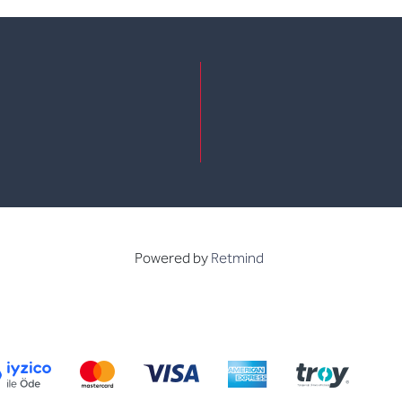
e
kedin
Powered by
Retmind