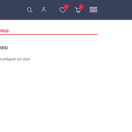
0
0
PASI
ası
orumlayan siz olun