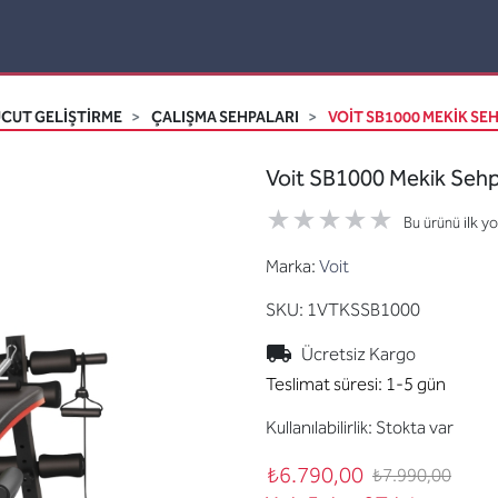
CUT GELİŞTİRME
ÇALIŞMA SEHPALARI
VOIT SB1000 MEKIK SEH
Voit SB1000 Mekik Sehp
Bu ürünü ilk y
Marka:
Voit
SKU:
1VTKSSB1000
Ücretsiz Kargo
Teslimat süresi:
1-5 gün
Kullanılabilirlik:
Stokta var
₺6.790,00
₺7.990,00