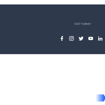
VOIT TURKEY
Facebook
instagram
twitter
youtub
lin