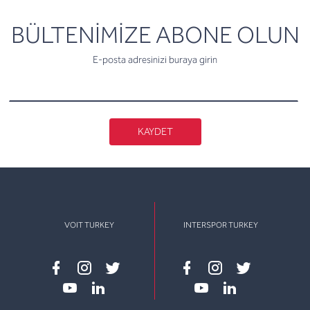
newsletter
BÜLTENİMİZE ABONE OLUN
E-posta adresinizi buraya girin
KAYDET
VOIT TURKEY
INTERSPOR TURKEY
Facebook
instagram
twitter
Facebook
instagram
twitter
youtube
linkedin
youtube
linkedin