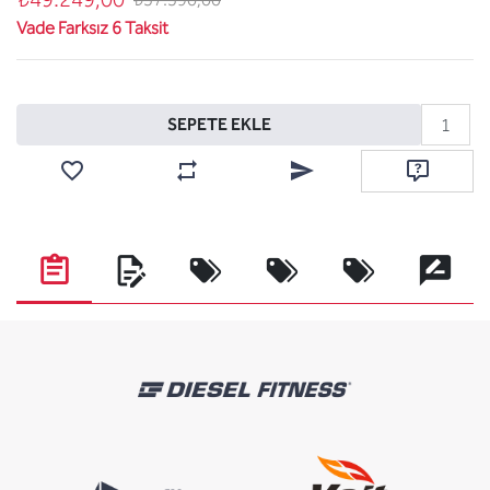
Vade Farksız 6 Taksit
Sepete ekle
SEPETE EKLE
Favorilere ekle
Karşılaştırma listesine ekle
Arkadaşına e-posta ile gönde
Soru sor