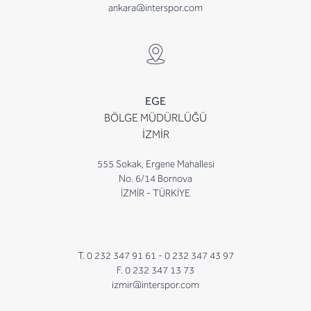
ankara@interspor.com
EGE
BÖLGE MÜDÜRLÜĞÜ
İZMİR
555 Sokak, Ergene Mahallesi
No. 6/14 Bornova
İZMİR - TÜRKİYE
T. 0 232 347 91 61 -
0 232 347 43 97
F. 0 232 347 13 73
izmir@interspor.com