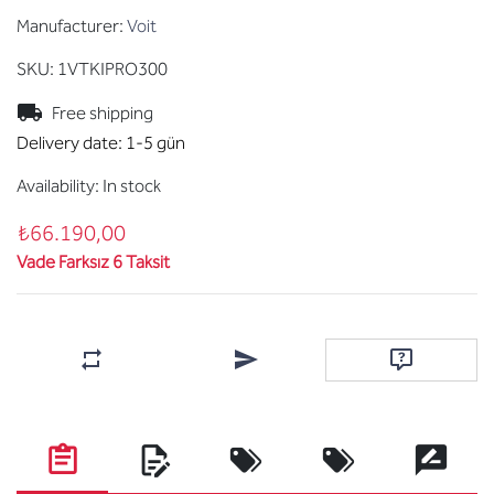
Manufacturer:
Voit
SKU:
1VTKIPRO300
Free shipping
Delivery date:
1-5 gün
Availability:
In stock
₺66.190,00
Vade Farksız 6 Taksit
Add to compare list
Email a friend
Ask question