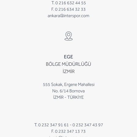
T. 0 216 632 44 55
F. 0 216 634 32 33
ankara@interspor.com
EGE
BÖLGE MÜDÜRLÜĞÜ
İZMİR
555 Sokak, Ergene Mahallesi
No. 6/14 Bornova
İZMİR - TÜRKİYE
T. 0 232 347 91 61 -
0 232 347 43 97
F. 0 232 347 13 73