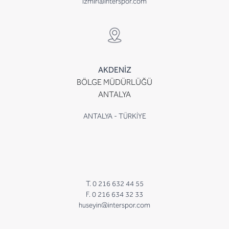
izmir@interspor.com
AKDENİZ
BÖLGE MÜDÜRLÜĞÜ
ANTALYA
ANTALYA - TÜRKİYE
T. 0 216 632 44 55
F. 0 216 634 32 33
huseyin@interspor.com