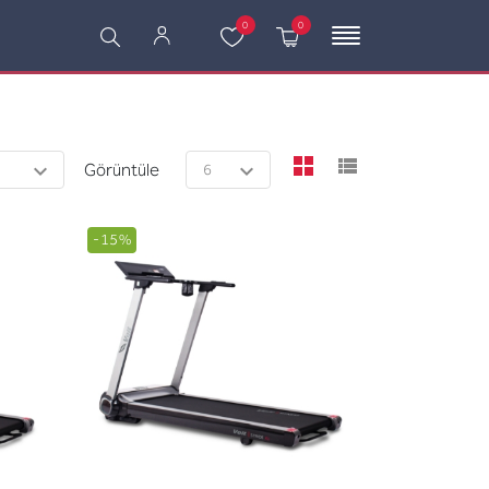
0
0
viewmode grid
viewmode l
Görüntüle
-15%