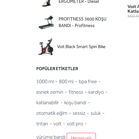
ERGOMETER - Diesel
Voit 
Katla
₺60.6
PROFITNESS 3600 KOŞU
BANDI - Profitness
Voit Black Smart Spin Bike
POPÜLER ETIKETLER
1000 ml
-
800 ml
-
bpa free
-
esnek zemin
-
fitness
-
kardiyo
-
katlanabi̇li̇r
-
koşu bandi
-
otomati̇k eği̇m
-
sessiz
-
suluk
-
tritan
-
voi̇t
-
voi̇t pro
-
yürüme bandı
Hepsini gör