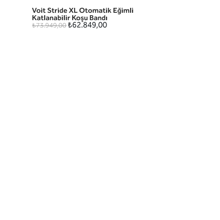
Voit Stride XL Otomatik Eğimli
HIZLI GÖRÜNÜM
Katlanabilir Koşu Bandı
₺62.849,00
₺73.949,00