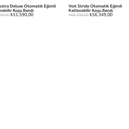
Astra Deluxe Otomatik Eğimli
Voit Stride Otomatik Eğimli
HIZLI GÖRÜNÜM
HIZLI GÖRÜNÜM
nabilir Koşu Bandı
Katlanabilir Koşu Bandı
₺51.590,00
₺56.349,00
90,00
₺66.290,00