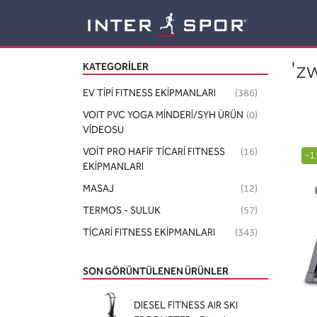
Logo
'zw
KATEGORILER
EV TİPİ FITNESS EKİPMANLARI
(386)
VOIT PVC YOGA MİNDERİ/SYH ÜRÜN
(0)
VİDEOSU
VOİT PRO HAFİF TİCARİ FITNESS
(16)
-1
EKİPMANLARI
MASAJ
(12)
TERMOS - SULUK
(57)
TİCARİ FITNESS EKİPMANLARI
(343)
SON GÖRÜNTÜLENEN ÜRÜNLER
DIESEL FITNESS AIR SKI