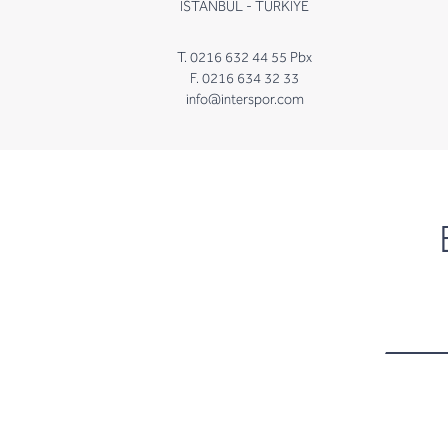
İSTANBUL - TÜRKİYE
T. 0216 632 44 55 Pbx
F. 0216 634 32 33
info@interspor.com