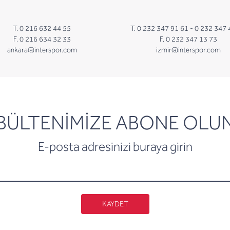
T. 0 216 632 44 55
T. 0 232 347 91 61 -
0 232 347 
F. 0 216 634 32 33
F. 0 232 347 13 73
ankara@interspor.com
izmir@interspor.com
newsletter
BÜLTENİMİZE ABONE OLU
E-posta adresinizi buraya girin
KAYDET