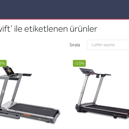
ift' ile etiketlenen ürünler
Sırala
5%
-15%