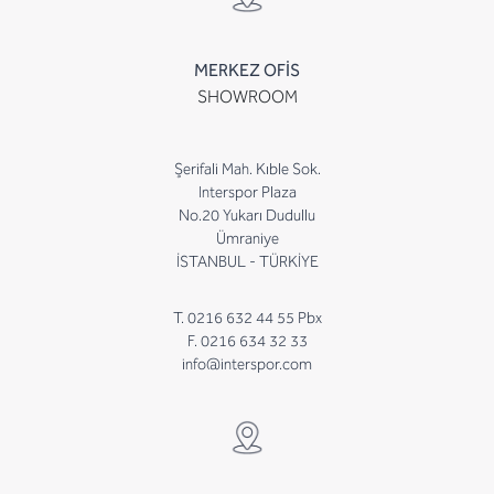
MERKEZ OFİS
SHOWROOM
Şerifali Mah. Kıble Sok.
Interspor Plaza
No.20 Yukarı Dudullu
Ümraniye
İSTANBUL - TÜRKİYE
T. 0216 632 44 55 Pbx
F. 0216 634 32 33
info@interspor.com