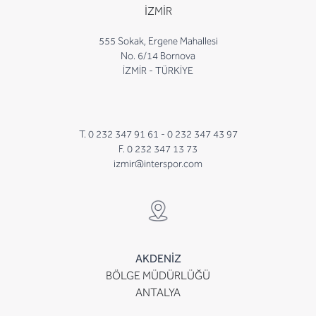
İZMİR
555 Sokak, Ergene Mahallesi
No. 6/14 Bornova
İZMİR - TÜRKİYE
T. 0 232 347 91 61 -
0 232 347 43 97
F. 0 232 347 13 73
izmir@interspor.com
AKDENİZ
BÖLGE MÜDÜRLÜĞÜ
ANTALYA