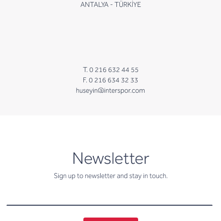
ANTALYA - TÜRKİYE
T. 0 216 632 44 55
F. 0 216 634 32 33
huseyin@interspor.com
newsletter
Newsletter
Sign up to newsletter and stay in touch.