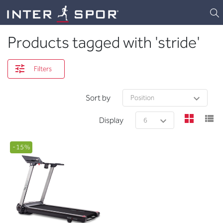
Logo
Products tagged with 'stride'
Filters
Sort by
view
v
Display
-15%