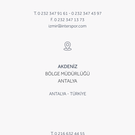
T. 0 232 347 91 61 -
0 232 347 43 97
F. 0 232 347 13 73
izmir@interspor.com
AKDENİZ
BÖLGE MÜDÜRLÜĞÜ
ANTALYA
ANTALYA - TÜRKİYE
T. 0 216 632 44 55