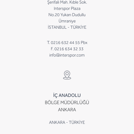
Şerifali Mah. Kıble Sok.
Interspor Plaza
No.20 Yukarı Dudullu
Ümraniye
İSTANBUL - TÜRKİYE
T. 0216 632 44 55 Pbx
F. 0216 634 32 33
info@interspor.com
İÇ ANADOLU
BÖLGE MÜDÜRLÜĞÜ
ANKARA
ANKARA - TÜRKİYE