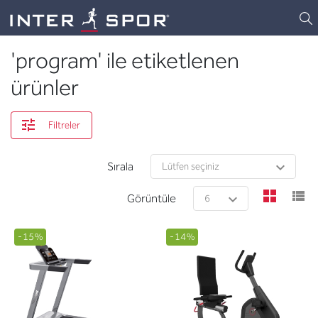
Logo
'program' ile etiketlenen
ürünler
Filtreler
Sırala
view
v
Görüntüle
-15%
-14%