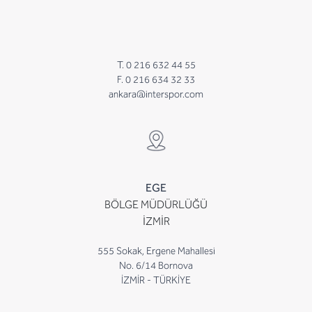
T. 0 216 632 44 55
F. 0 216 634 32 33
ankara@interspor.com
EGE
BÖLGE MÜDÜRLÜĞÜ
İZMİR
555 Sokak, Ergene Mahallesi
No. 6/14 Bornova
İZMİR - TÜRKİYE