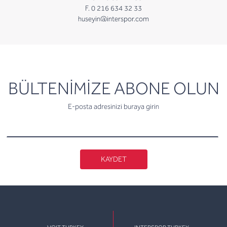
F. 0 216 634 32 33
huseyin@interspor.com
newsletter
BÜLTENİMİZE ABONE OLUN
E-posta adresinizi buraya girin
KAYDET