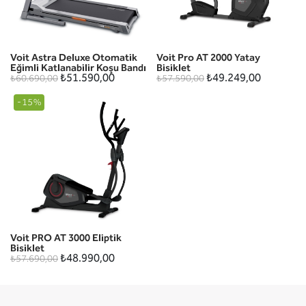
Voit Astra Deluxe Otomatik
Voit Pro AT 2000 Yatay
Eğimli Katlanabilir Koşu Bandı
Bisiklet
₺51.590,00
₺49.249,00
₺60.690,00
₺57.590,00
-15%
Voit PRO AT 3000 Eliptik
Bisiklet
₺48.990,00
₺57.690,00