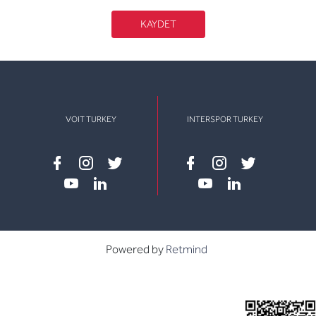
KAYDET
VOIT TURKEY
INTERSPOR TURKEY
Facebook
instagram
twitter
Facebook
instagram
twitter
youtube
linkedin
youtube
linkedin
Powered by
Retmind