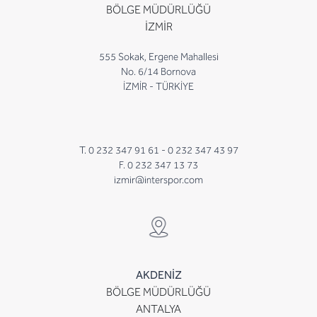
BÖLGE MÜDÜRLÜĞÜ
İZMİR
555 Sokak, Ergene Mahallesi
No. 6/14 Bornova
İZMİR - TÜRKİYE
T. 0 232 347 91 61 -
0 232 347 43 97
F. 0 232 347 13 73
izmir@interspor.com
AKDENİZ
BÖLGE MÜDÜRLÜĞÜ
ANTALYA