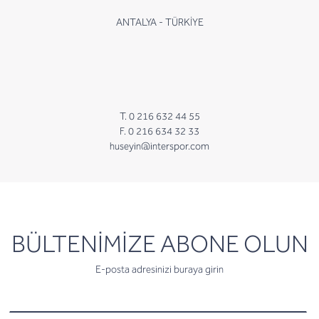
ANTALYA - TÜRKİYE
T. 0 216 632 44 55
F. 0 216 634 32 33
huseyin@interspor.com
newsletter
BÜLTENİMİZE ABONE OLUN
E-posta adresinizi buraya girin