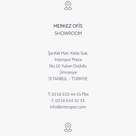
MERKEZ OFİS
SHOWROOM
Şerifali Mah. Kıble Sok.
Interspor Plaza
No.20 Yukarı Dudullu
Ümraniye
İSTANBUL - TÜRKİYE
T. 0216 632 44 55 Pbx
F. 0216 634 32 33
info@interspor.com