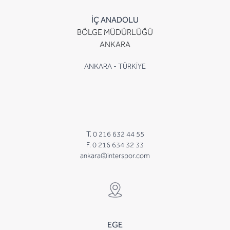
İÇ ANADOLU
BÖLGE MÜDÜRLÜĞÜ
ANKARA
ANKARA - TÜRKİYE
T. 0 216 632 44 55
F. 0 216 634 32 33
ankara@interspor.com
EGE