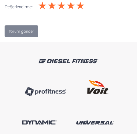
★
★
★
★
★
Değerlendirme: