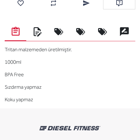
Favorilere ekle
Karşılaştırma listesine ekle
Arkadaşına e-posta ile gönde
Soru sor
Tritan malzemeden üretilmiştir.
1000ml
BPA Free
Sızdırma yapmaz
Koku yapmaz