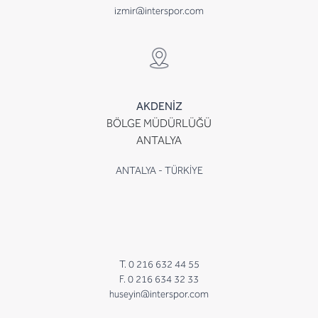
izmir@interspor.com
AKDENİZ
BÖLGE MÜDÜRLÜĞÜ
ANTALYA
ANTALYA - TÜRKİYE
T. 0 216 632 44 55
F. 0 216 634 32 33
huseyin@interspor.com