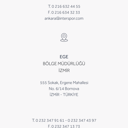
T. 0 216 632 44 55
F. 0 216 634 32 33
ankara@interspor.com
EGE
BÖLGE MÜDÜRLÜĞÜ
İZMİR
555 Sokak, Ergene Mahallesi
No. 6/14 Bornova
İZMİR - TÜRKİYE
T. 0 232 347 91 61 -
0 232 347 43 97
F. 0 232 347 13 73