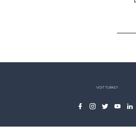
VOIT TURKEY
Facebook
instagram
twitter
youtub
lin