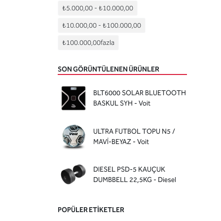
₺5.000,00
-
₺10.000,00
₺10.000,00
-
₺100.000,00
₺100.000,00
fazla
SON GÖRÜNTÜLENEN ÜRÜNLER
BLT6000 SOLAR BLUETOOTH
BASKUL SYH - Voit
ULTRA FUTBOL TOPU N5 /
MAVİ-BEYAZ - Voit
DIESEL PSD-5 KAUÇUK
DUMBBELL 22,5KG - Diesel
POPÜLER ETIKETLER