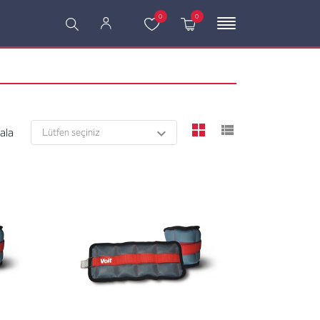
0
0
viewmode grid
viewmode l
rala