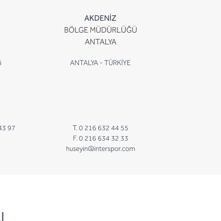
AKDENİZ
BÖLGE MÜDÜRLÜĞÜ
ANTALYA
i
ANTALYA - TÜRKİYE
43 97
T. 0 216 632 44 55
F. 0 216 634 32 33
huseyin@interspor.com
N