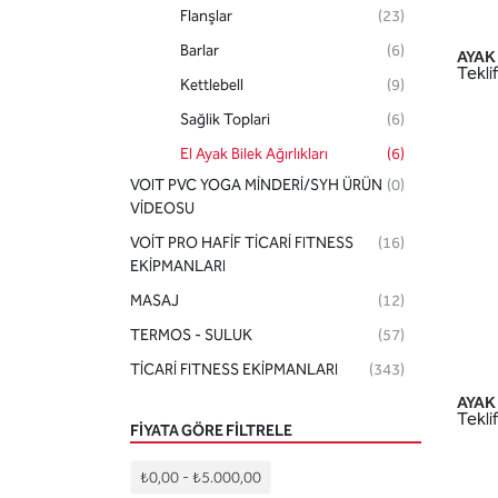
Flanşlar
(23)
Barlar
(6)
AYAK 
Teklif
Kettlebell
(9)
Sağlik Toplari
(6)
El Ayak Bilek Ağırlıkları
(6)
VOIT PVC YOGA MİNDERİ/SYH ÜRÜN
(0)
YOGA-PİLATES
(67)
VİDEOSU
SPOR BRANŞLARI
(125)
VOİT PRO HAFİF TİCARİ FITNESS
(16)
AKSESUARLAR
(70)
EKİPMANLARI
HOBİ-SAĞLIK ÜRÜNLERİ
(29)
MASAJ
(12)
TERMOS - SULUK
(57)
TİCARİ FITNESS EKİPMANLARI
(343)
AYAK 
Teklif
FIYATA GÖRE FILTRELE
₺0,00
-
₺5.000,00