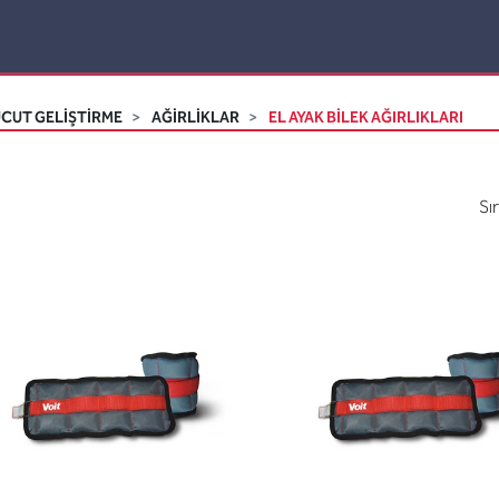
CUT GELİŞTİRME
AĞIRLIKLAR
EL AYAK BILEK AĞIRLIKLARI
Sı