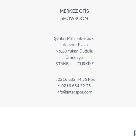
MERKEZ OFİS
SHOWROOM
Şerifali Mah. Kıble Sok.
Interspor Plaza
No.20 Yukarı Dudullu
Ümraniye
İSTANBUL - TÜRKİYE
T. 0216 632 44 55 Pbx
F. 0216 634 32 33
info@interspor.com