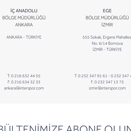
İÇ ANADOLU
EGE
BÖLGE MÜDÜRLÜĞÜ
BÖLGE MÜDÜRLÜĞÜ
ANKARA
İZMİR
ANKARA - TÜRKİYE
555 Sokak, Ergene Mahalles
No. 6/14 Bornova
İZMİR - TÜRKİYE
T. 0 216 632 44 55
T. 0 232 347 91 61 -
0 232 347 
F. 0 216 634 32 33
F. 0 232 347 13 73
ankara@interspor.com
izmir@interspor.com
newsletter
BÜLTENİMİZE ABONE OLU