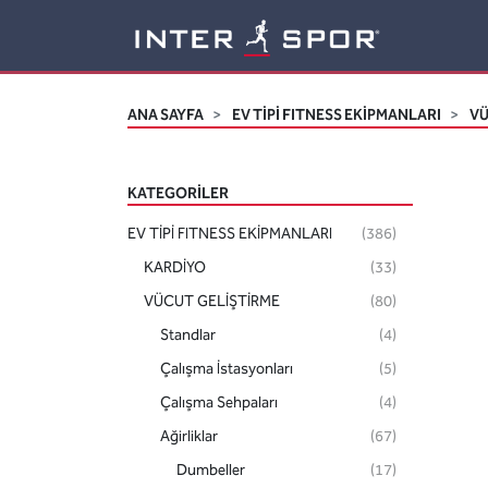
Logo
ANA SAYFA
EV TİPİ FITNESS EKİPMANLARI
VÜ
KATEGORILER
EV TİPİ FITNESS EKİPMANLARI
(386)
KARDİYO
(33)
VÜCUT GELİŞTİRME
(80)
Standlar
(4)
Çalışma İstasyonları
(5)
Çalışma Sehpaları
(4)
Ağirliklar
(67)
Dumbeller
(17)