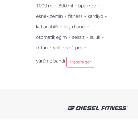
1000 ml
-
800 ml
-
bpa free
-
esnek zemin
-
fitness
-
kardiyo
-
katlanabi̇li̇r
-
koşu bandi
-
otomati̇k eği̇m
-
sessiz
-
suluk
-
tritan
-
voi̇t
-
voi̇t pro
-
yürüme bandı
Hepsini gör