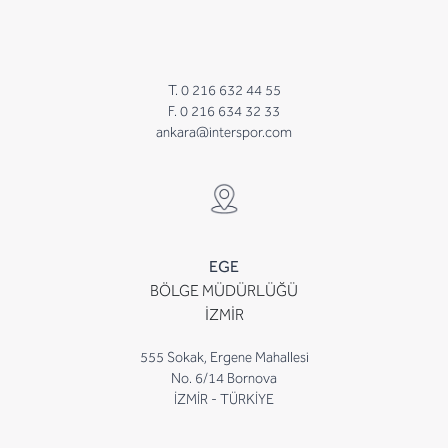
T. 0 216 632 44 55
F. 0 216 634 32 33
ankara@interspor.com
EGE
BÖLGE MÜDÜRLÜĞÜ
İZMİR
555 Sokak, Ergene Mahallesi
No. 6/14 Bornova
İZMİR - TÜRKİYE