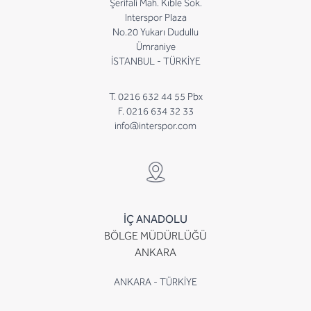
Şerifali Mah. Kıble Sok.
Interspor Plaza
No.20 Yukarı Dudullu
Ümraniye
İSTANBUL - TÜRKİYE
T. 0216 632 44 55 Pbx
F. 0216 634 32 33
info@interspor.com
İÇ ANADOLU
BÖLGE MÜDÜRLÜĞÜ
ANKARA
ANKARA - TÜRKİYE