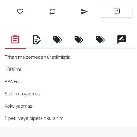
Favorilere ekle
Karşılaştırma listesine ekle
Arkadaşına e-posta ile gönde
Soru sor
Tritan malzemeden üretilmiştir.
1000ml
BPA Free
Sızdırma yapmaz
Koku yapmaz
Pipetli veya pipetsiz kullanım