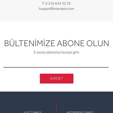
F. 0 216 634 32 33
huseyin@interspor.com
newsletter
BÜLTENİMİZE ABONE OLUN
E-posta adresinizi buraya girin
KAYDET
VOIT TURKEY
INTERSPOR TURKEY